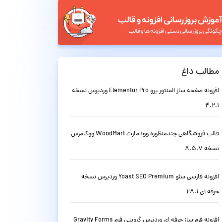
مطالب داغ
افزونه صفحه ساز المنتور پرو Elementor Pro وردپرس نسخه
4.2.1
قالب فروشگاهی چندمنظوره وودمارت WoodMart ووکامرس
نسخه 8.5.7
افزونه فارسی سئو Yoast SEO Premium وردپرس نسخه
حرفه ای 28.1
افزونه فرم ساز حرفه ای وردپرس گرویتی فرم Gravity Forms