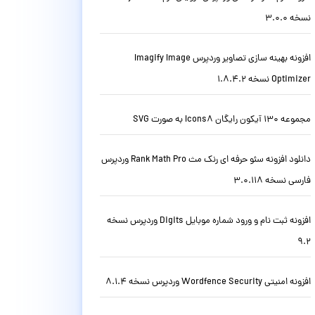
نسخه 3.0.0
افزونه بهینه سازی تصاویر وردپرس Imagify Image
Optimizer نسخه 1.8.4.2
مجموعه 130 آیکون رایگان Icons8 به صورت SVG
دانلود افزونه سئو حرفه ای رنک مث Rank Math Pro وردپرس
فارسی نسخه 3.0.118
افزونه ثبت نام و ورود شماره موبایل Digits وردپرس نسخه
9.2
افزونه امنیتی Wordfence Security وردپرس نسخه 8.1.4