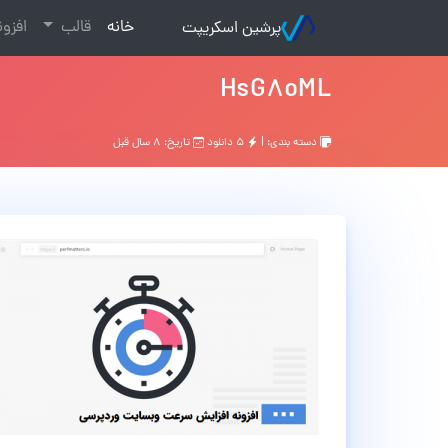
(current)
خانه
قالب
افزو
پرشین اسکریپت
HsG8oML
دسته بندی: |
۵ دانلود
تاریخ: ۸ سال قبل