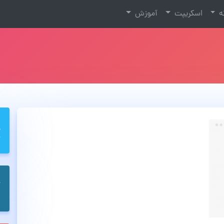
نه
اسکریپت
آموزش