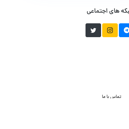
که های اجتماعی
تماس با ما
هاست وردپرس
فراداده