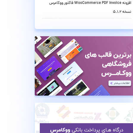
افزونه WooCommerce PDF Invoice فاکتور ووکامرس
نسخه 5.1.2