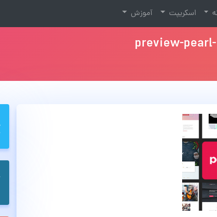
نه
اسکریپت
آموزش