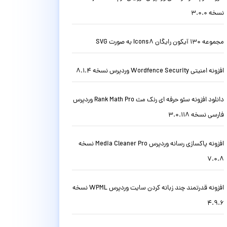
نسخه 3.0.0
مجموعه 130 آیکون رایگان Icons8 به صورت SVG
افزونه امنیتی Wordfence Security وردپرس نسخه 8.1.4
دانلود افزونه سئو حرفه ای رنک مث Rank Math Pro وردپرس
فارسی نسخه 3.0.118
افزونه پاکسازی رسانه وردپرس Media Cleaner Pro نسخه
7.0.8
افزونه قدرتمند چند زبانه کردن سایت وردپرس WPML نسخه
4.9.6