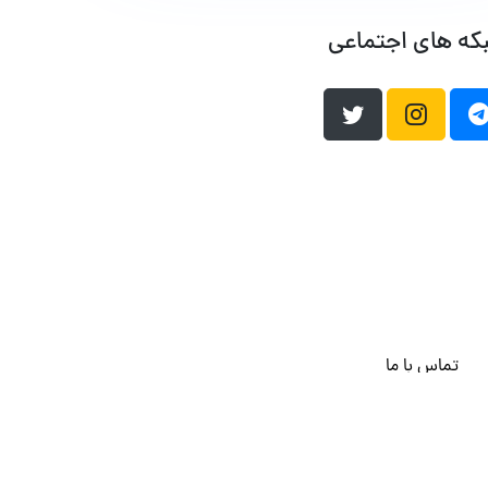
که های اجتماعی
تماس با ما
هاست وردپرس
فراداده