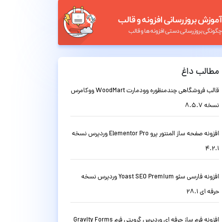
مطالب داغ
قالب فروشگاهی چندمنظوره وودمارت WoodMart ووکامرس
نسخه 8.5.7
افزونه صفحه ساز المنتور پرو Elementor Pro وردپرس نسخه
4.2.1
افزونه فارسی سئو Yoast SEO Premium وردپرس نسخه
حرفه ای 28.1
افزونه فرم ساز حرفه ای وردپرس گرویتی فرم Gravity Forms