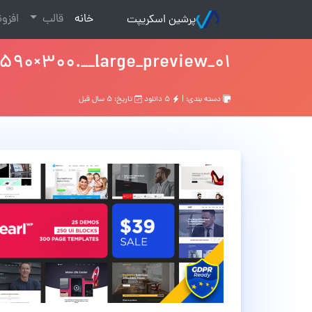
(current)
خانه
قالب
افزو
پرشین اسکریپت
01_preview-pearl-590×300.__large_preview
دسته بندی: |
۵ دانلود
تاریخ: ۵ سال قبل