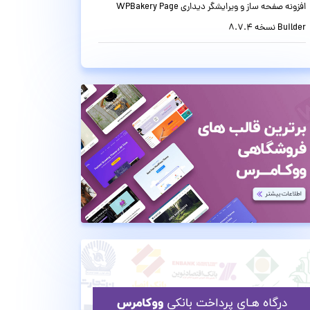
افزونه صفحه ساز و ویرایشگر دیداری WPBakery Page
Builder نسخه 8.7.4