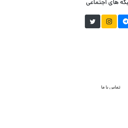
که های اجتماعی
تماس با ما
هاست وردپرس
فراداده