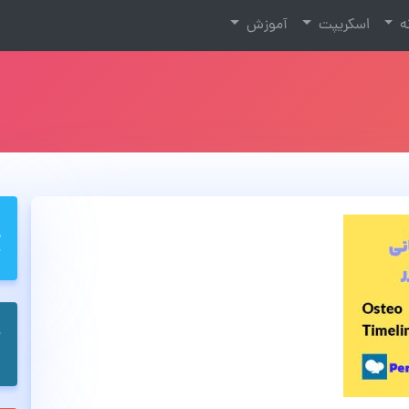
نه
اسکریپت
آموزش