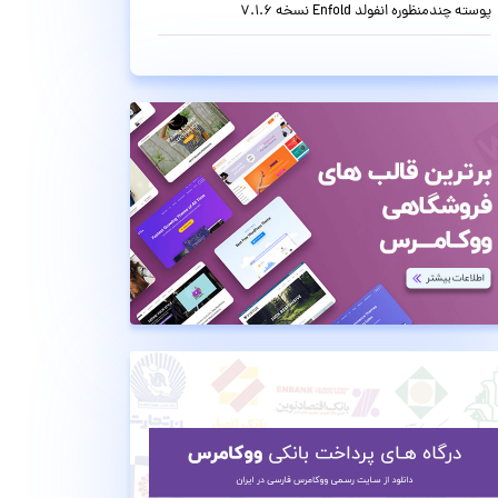
پوسته چندمنظوره انفولد Enfold نسخه 7.1.6