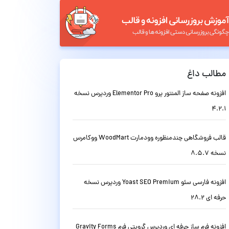
مطالب داغ
افزونه صفحه ساز المنتور پرو Elementor Pro وردپرس نسخه
4.2.1
قالب فروشگاهی چندمنظوره وودمارت WoodMart ووکامرس
نسخه 8.5.7
افزونه فارسی سئو Yoast SEO Premium وردپرس نسخه
حرفه ای 28.2
افزونه فرم ساز حرفه ای وردپرس گرویتی فرم Gravity Forms