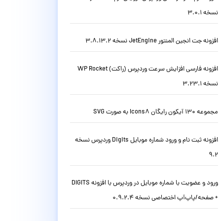
نسخه 3.0.1
افزونه جت انجین المنتور JetEngine نسخه 3.8.13.2
افزونه فارسی افزایش سرعت وردپرس (راکت) WP Rocket
نسخه 3.23.1
مجموعه 130 آیکون رایگان Icons8 به صورت SVG
افزونه ثبت نام و ورود شماره موبایل Digits وردپرس نسخه
9.2
ورود و عضویت با شماره موبایل در وردپرس با افزونه DIGITS
+ صفحه/پاپ‌آپ اختصاصی نسخه 0.9.2.4