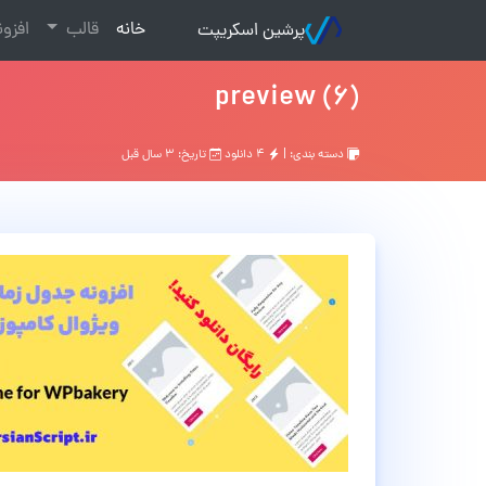
(current)
خانه
قالب
افزو
پرشین اسکریپت
preview (6)
دسته بندی: |
۴ دانلود
تاریخ: ۳ سال قبل