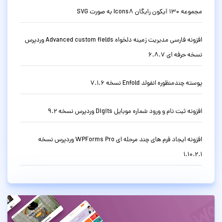
مجموعه 130 آیکون رایگان Icons8 به صورت SVG
افزونه فارسی مدیریت زمینه دلخواه Advanced custom fields وردپرس
نسخه حرفه ای 6.8.7
پوسته چندمنظوره انفولد Enfold نسخه 7.1.6
افزونه ثبت نام و ورود شماره موبایل Digits وردپرس نسخه 9.2
افزونه ایجاد فرم های چند مرحله ای WPForms Pro وردپرس نسخه
1.10.2.1