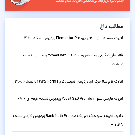
مطالب داغ
افزونه صفحه ساز المنتور پرو Elementor Pro وردپرس نسخه 4.2.1
قالب فروشگاهی چندمنظوره وودمارت WoodMart ووکامرس نسخه
8.5.7
افزونه فرم ساز حرفه ای وردپرس گرویتی فرم Gravity Forms نسخه 3.0.1
افزونه فارسی سئو Yoast SEO Premium وردپرس نسخه حرفه ای 28.2
دانلود افزونه سئو حرفه ای رنک مث Rank Math Pro وردپرس فارسی نسخه
3.0.118