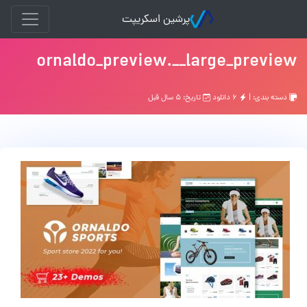
پرشین اسکریپت
ornaldo_preview.__large_preview
دسته بندی: |
۶ دانلود
تاریخ: ۵ سال قبل