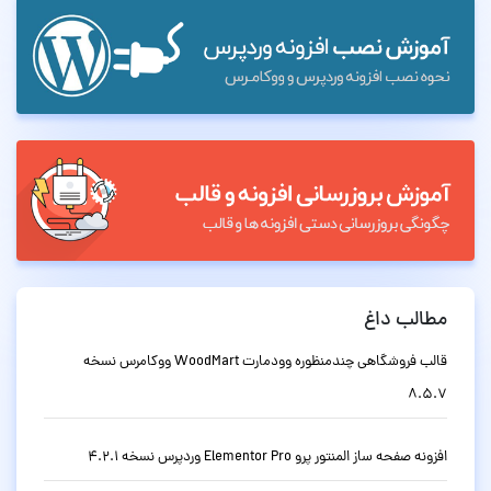
مطالب داغ
قالب فروشگاهی چندمنظوره وودمارت WoodMart ووکامرس نسخه
8.5.7
افزونه صفحه ساز المنتور پرو Elementor Pro وردپرس نسخه 4.2.1