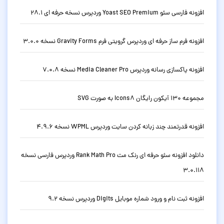
افزونه فارسی سئو Yoast SEO Premium وردپرس نسخه حرفه ای 28.1
افزونه فرم ساز حرفه ای وردپرس گرویتی فرم Gravity Forms نسخه 3.0.0
افزونه پاکسازی رسانه وردپرس Media Cleaner Pro نسخه 7.0.8
مجموعه 130 آیکون رایگان Icons8 به صورت SVG
افزونه قدرتمند چند زبانه کردن سایت وردپرس WPML نسخه 4.9.6
دانلود افزونه سئو حرفه ای رنک مث Rank Math Pro وردپرس فارسی نسخه
3.0.118
افزونه ثبت نام و ورود شماره موبایل Digits وردپرس نسخه 9.2