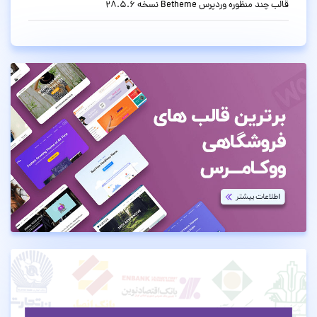
قالب چند منظوره وردپرس Betheme نسخه 28.5.6