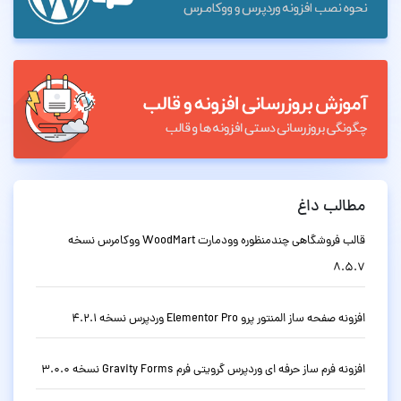
مطالب داغ
قالب فروشگاهی چندمنظوره وودمارت WoodMart ووکامرس نسخه
8.5.7
افزونه صفحه ساز المنتور پرو Elementor Pro وردپرس نسخه 4.2.1
افزونه فرم ساز حرفه ای وردپرس گرویتی فرم Gravity Forms نسخه 3.0.0