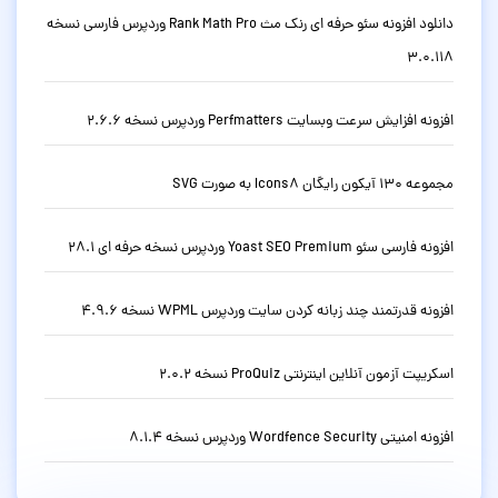
دانلود افزونه سئو حرفه ای رنک مث Rank Math Pro وردپرس فارسی نسخه
3.0.118
افزونه افزایش سرعت وبسایت Perfmatters وردپرس نسخه 2.6.6
مجموعه 130 آیکون رایگان Icons8 به صورت SVG
افزونه فارسی سئو Yoast SEO Premium وردپرس نسخه حرفه ای 28.1
افزونه قدرتمند چند زبانه کردن سایت وردپرس WPML نسخه 4.9.6
اسکریپت آزمون آنلاین اینترنتی ProQuiz نسخه 2.0.2
افزونه امنیتی Wordfence Security وردپرس نسخه 8.1.4