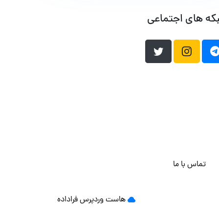
که های اجتماعی
تماس با ما
هاست وردپرس
فراداده