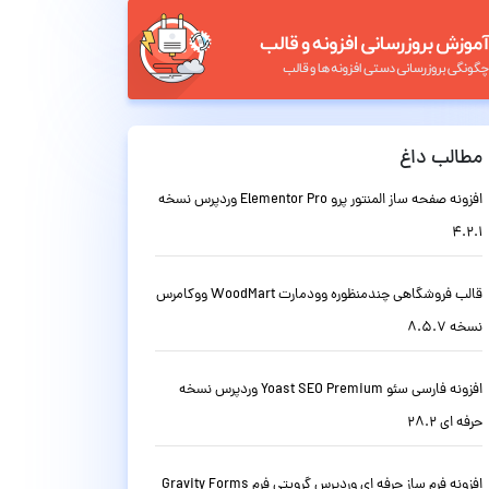
مطالب داغ
افزونه صفحه ساز المنتور پرو Elementor Pro وردپرس نسخه
4.2.1
قالب فروشگاهی چندمنظوره وودمارت WoodMart ووکامرس
نسخه 8.5.7
افزونه فارسی سئو Yoast SEO Premium وردپرس نسخه
حرفه ای 28.2
افزونه فرم ساز حرفه ای وردپرس گرویتی فرم Gravity Forms