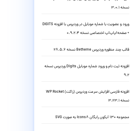
نسخه 3.0.1
ورود و عضویت با شماره موبایل در وردپرس با افزونه DIGITS
+ صفحه/پاپ‌آپ اختصاصی نسخه 0.9.2.4
قالب چند منظوره وردپرس Betheme نسخه 28.5.6
افزونه ثبت نام و ورود شماره موبایل Digits وردپرس نسخه
9.2
افزونه فارسی افزایش سرعت وردپرس (راکت) WP Rocket
نسخه 3.23.1
مجموعه 130 آیکون رایگان Icons8 به صورت SVG