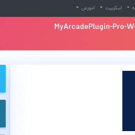
نه
اسکریپت
آموزش
MyArcadePlugin-Pro-Wo