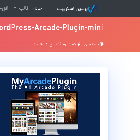
(current)
خانه
قالب
افزو
پرشین اسکریپت
rdPress-Arcade-Plugin-mini
دسته بندی: |
۱۰۷ دانلود
تاریخ: ۸ سال قبل