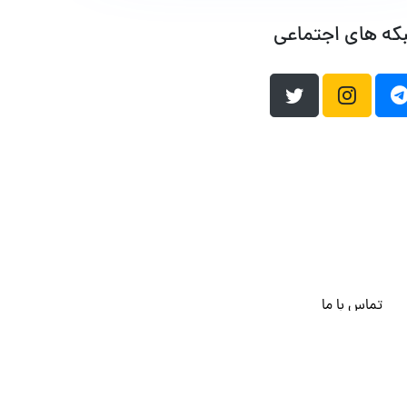
که های اجتماعی
تماس با ما
هاست وردپرس
فراداده