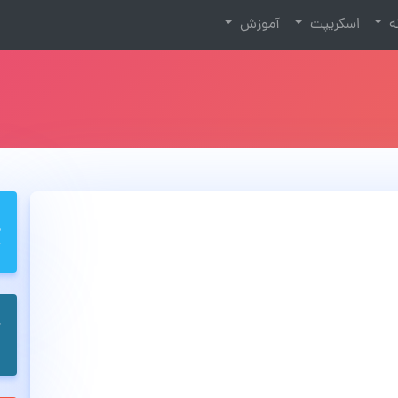
نه
اسکریپت
آموزش