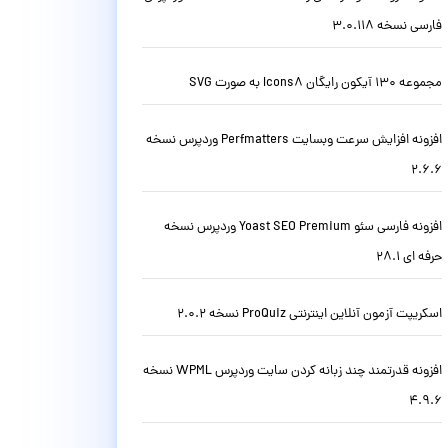
فارسی نسخه 3.0.118
مجموعه 130 آیکون رایگان Icons8 به صورت SVG
افزونه افزایش سرعت وبسایت Perfmatters وردپرس نسخه
2.6.6
افزونه فارسی سئو Yoast SEO Premium وردپرس نسخه
حرفه ای 28.1
اسکریپت آزمون آنلاین اینترنتی ProQuiz نسخه 2.0.2
افزونه قدرتمند چند زبانه کردن سایت وردپرس WPML نسخه
4.9.6