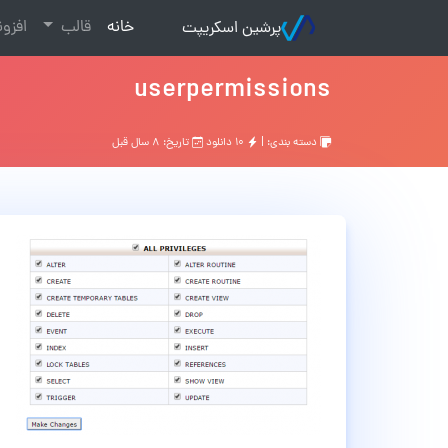
(current)
خانه
قالب
افزو
پرشین اسکریپت
userpermissions
دسته بندی: |
۱۰ دانلود
تاریخ: ۸ سال قبل