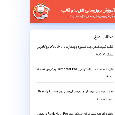
مطالب داغ
قالب فروشگاهی چندمنظوره وودمارت WoodMart ووکامرس
نسخه 8.5.7
افزونه صفحه ساز المنتور پرو Elementor Pro وردپرس نسخه
4.2.1
افزونه فرم ساز حرفه ای وردپرس گرویتی فرم Gravity Forms
نسخه 3.0.0
دانلود افزونه سئو حرفه ای رنک مث Rank Math Pro وردپرس