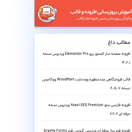
مطالب داغ
افزونه صفحه ساز المنتور پرو Elementor Pro وردپرس نسخه
4.2.1
قالب فروشگاهی چندمنظوره وودمارت WoodMart ووکامرس
نسخه 8.5.7
افزونه فارسی سئو Yoast SEO Premium وردپرس نسخه
حرفه ای 28.2
افزونه فرم ساز حرفه ای وردپرس گرویتی فرم Gravity Forms