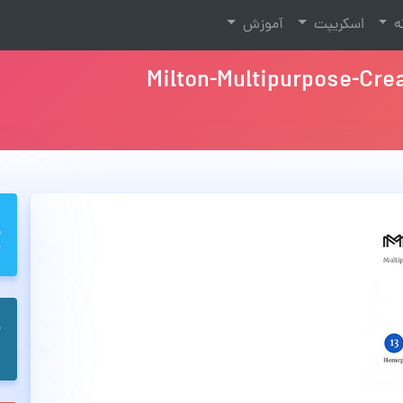
نه
اسکریپت
آموزش
Milton-Multipurpose-Cr