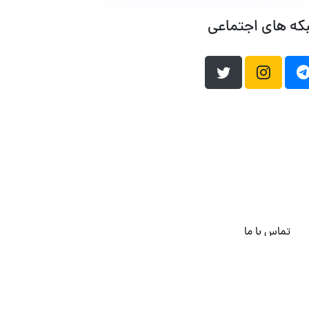
که های اجتماعی
تماس با ما
هاست وردپرس
فراداده