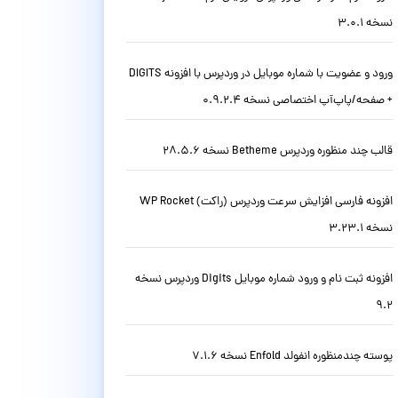
نسخه 3.0.1
ورود و عضویت با شماره موبایل در وردپرس با افزونه DIGITS
+ صفحه/پاپ‌آپ اختصاصی نسخه 0.9.2.4
قالب چند منظوره وردپرس Betheme نسخه 28.5.6
افزونه فارسی افزایش سرعت وردپرس (راکت) WP Rocket
نسخه 3.23.1
افزونه ثبت نام و ورود شماره موبایل Digits وردپرس نسخه
9.2
پوسته چندمنظوره انفولد Enfold نسخه 7.1.6