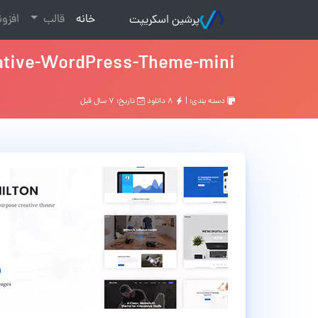
(current)
خانه
قالب
افزو
پرشین اسکریپت
eative-WordPress-Theme-mini
دسته بندی: |
۸ دانلود
تاریخ: ۷ سال قبل