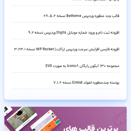
قالب چند منظوره وردپرس Betheme نسخه 28.5.6
افزونه ثبت نام و ورود شماره موبایل Digits وردپرس نسخه 9.2
افزونه فارسی افزایش سرعت وردپرس (راکت) WP Rocket نسخه 3.23.1
مجموعه 130 آیکون رایگان Icons8 به صورت SVG
پوسته چندمنظوره انفولد Enfold نسخه 7.1.6