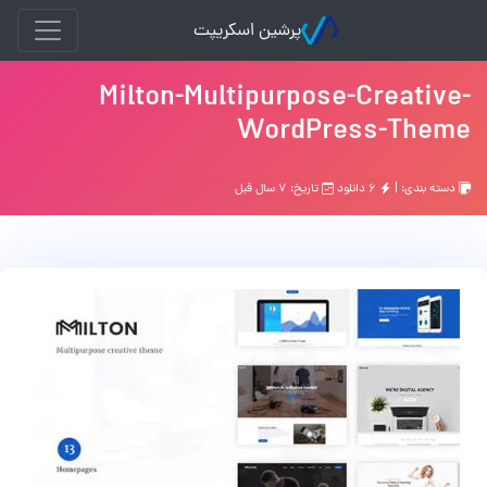
پرشین اسکریپت
Milton-Multipurpose-Creative-
WordPress-Theme
دسته بندی: |
۶ دانلود
تاریخ: ۷ سال قبل