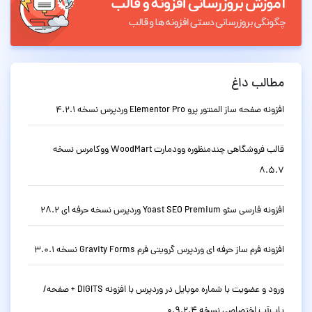
مطالب داغ
افزونه صفحه ساز المنتور پرو Elementor Pro وردپرس نسخه 4.2.1
قالب فروشگاهی چندمنظوره وودمارت WoodMart ووکامرس نسخه
8.5.7
افزونه فارسی سئو Yoast SEO Premium وردپرس نسخه حرفه ای 28.2
افزونه فرم ساز حرفه ای وردپرس گرویتی فرم Gravity Forms نسخه 3.0.1
ورود و عضویت با شماره موبایل در وردپرس با افزونه DIGITS + صفحه/
پاپ‌آپ اختصاصی نسخه 0.9.2.4