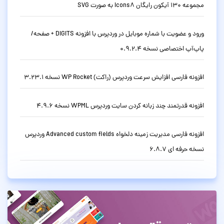
مجموعه 130 آیکون رایگان Icons8 به صورت SVG
ورود و عضویت با شماره موبایل در وردپرس با افزونه DIGITS + صفحه/
پاپ‌آپ اختصاصی نسخه 0.9.2.4
افزونه فارسی افزایش سرعت وردپرس (راکت) WP Rocket نسخه 3.23.1
افزونه قدرتمند چند زبانه کردن سایت وردپرس WPML نسخه 4.9.6
افزونه فارسی مدیریت زمینه دلخواه Advanced custom fields وردپرس
نسخه حرفه ای 6.8.7