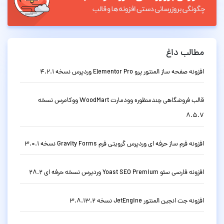
مطالب داغ
افزونه صفحه ساز المنتور پرو Elementor Pro وردپرس نسخه 4.2.1
قالب فروشگاهی چندمنظوره وودمارت WoodMart ووکامرس نسخه
8.5.7
افزونه فرم ساز حرفه ای وردپرس گرویتی فرم Gravity Forms نسخه 3.0.1
افزونه فارسی سئو Yoast SEO Premium وردپرس نسخه حرفه ای 28.2
افزونه جت انجین المنتور JetEngine نسخه 3.8.13.2