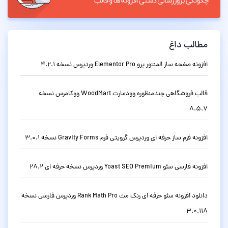
مطالب داغ
افزونه صفحه ساز المنتور پرو Elementor Pro وردپرس نسخه 4.2.1
قالب فروشگاهی چندمنظوره وودمارت WoodMart ووکامرس نسخه
8.5.7
افزونه فرم ساز حرفه ای وردپرس گرویتی فرم Gravity Forms نسخه 3.0.1
افزونه فارسی سئو Yoast SEO Premium وردپرس نسخه حرفه ای 28.2
دانلود افزونه سئو حرفه ای رنک مث Rank Math Pro وردپرس فارسی نسخه
3.0.118