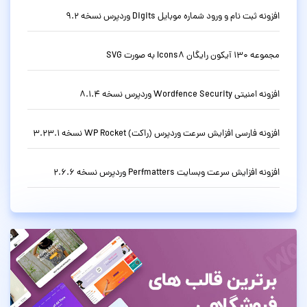
افزونه ثبت نام و ورود شماره موبایل Digits وردپرس نسخه 9.2
مجموعه 130 آیکون رایگان Icons8 به صورت SVG
افزونه امنیتی Wordfence Security وردپرس نسخه 8.1.4
افزونه فارسی افزایش سرعت وردپرس (راکت) WP Rocket نسخه 3.23.1
افزونه افزایش سرعت وبسایت Perfmatters وردپرس نسخه 2.6.6