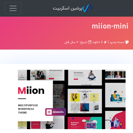
پرشین اسکریپت
miion-mini
دسته بندی: |
۱۱ دانلود
تاریخ: ۷ سال قبل