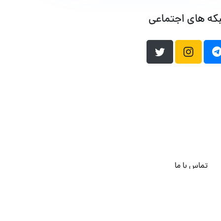
که های اجتماعی
تماس با ما
هاست وردپرس
فراداده