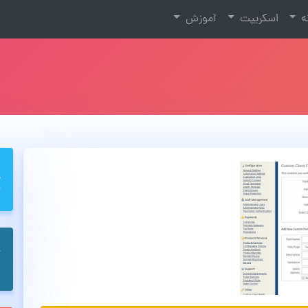
نه
اسکریپت
آموزش