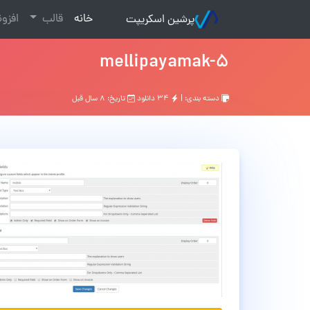
(current)
خانه
قالب
افزو
پرشین اسکریپت
mellipayamak-5
دسته بندی: |
۳۴ دانلود
تاریخ: ۸ سال قبل