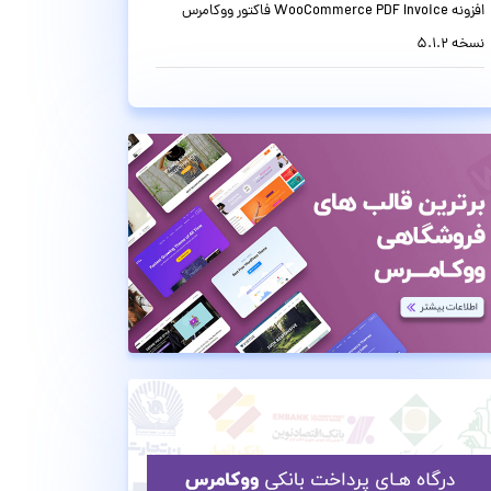
افزونه WooCommerce PDF Invoice فاکتور ووکامرس
نسخه 5.1.2