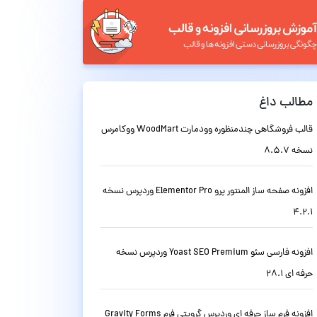
مطالب داغ
قالب فروشگاهی چندمنظوره وودمارت WoodMart ووکامرس
نسخه 8.5.7
افزونه صفحه ساز المنتور پرو Elementor Pro وردپرس نسخه
4.2.1
افزونه فارسی سئو Yoast SEO Premium وردپرس نسخه
حرفه ای 28.1
افزونه فرم ساز حرفه ای وردپرس گرویتی فرم Gravity Forms