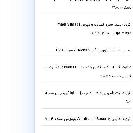
نسخه 3.0.0
افزونه بهینه سازی تصاویر وردپرس Imagify Image
Optimizer نسخه 1.8.4.2
مجموعه 130 آیکون رایگان Icons8 به صورت SVG
دانلود افزونه سئو حرفه ای رنک مث Rank Math Pro وردپرس
فارسی نسخه 3.0.118
افزونه ثبت نام و ورود شماره موبایل Digits وردپرس نسخه
9.2
افزونه امنیتی Wordfence Security وردپرس نسخه 8.1.4