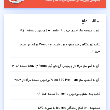
مطالب داغ
افزونه صفحه ساز المنتور پرو Elementor Pro وردپرس نسخه 4.2.1
قالب فروشگاهی چندمنظوره وودمارت WoodMart ووکامرس نسخه
8.5.7
افزونه فرم ساز حرفه ای وردپرس گرویتی فرم Gravity Forms نسخه 3.0.1
افزونه فارسی سئو Yoast SEO Premium وردپرس نسخه حرفه ای 28.2
قالب چند منظوره وردپرس Betheme نسخه 28.5.6
مجموعه 130 آیکون رایگان Icons8 به صورت SVG