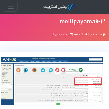
پرشین اسکریپت
mellipayamak-3
دسته بندی: |
۲۳ دانلود
تاریخ: ۸ سال قبل