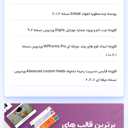
پوسته چندمنظوره انفولد Enfold نسخه 7.1.6
افزونه ثبت نام و ورود شماره موبایل Digits وردپرس نسخه 9.2
افزونه ایجاد فرم های چند مرحله ای WPForms Pro وردپرس نسخه
1.10.2.1
افزونه فارسی مدیریت زمینه دلخواه Advanced custom fields وردپرس
نسخه حرفه ای 6.8.7