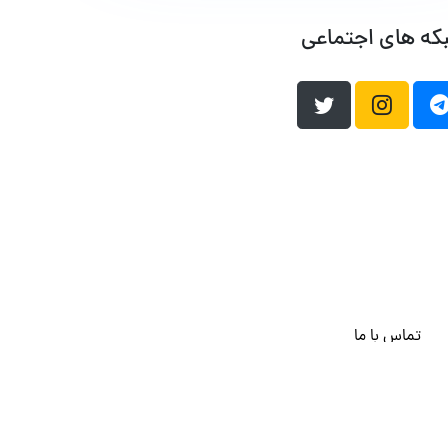
که های اجتماعی
تماس با ما
هاست وردپرس
فراداده