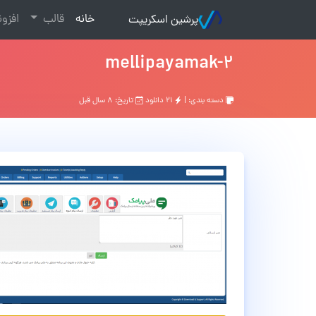
(current)
خانه
قالب
افزو
پرشین اسکریپت
mellipayamak-2
دسته بندی: |
۲۱ دانلود
تاریخ: ۸ سال قبل