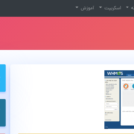
نه
اسکریپت
آموزش