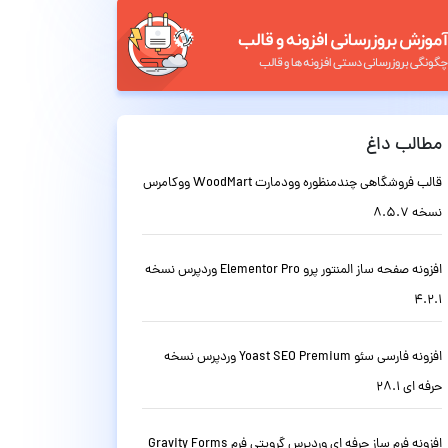
مطالب داغ
قالب فروشگاهی چندمنظوره وودمارت WoodMart ووکامرس
نسخه 8.5.7
افزونه صفحه ساز المنتور پرو Elementor Pro وردپرس نسخه
4.2.1
افزونه فارسی سئو Yoast SEO Premium وردپرس نسخه
حرفه ای 28.1
افزونه فرم ساز حرفه ای وردپرس گرویتی فرم Gravity Forms