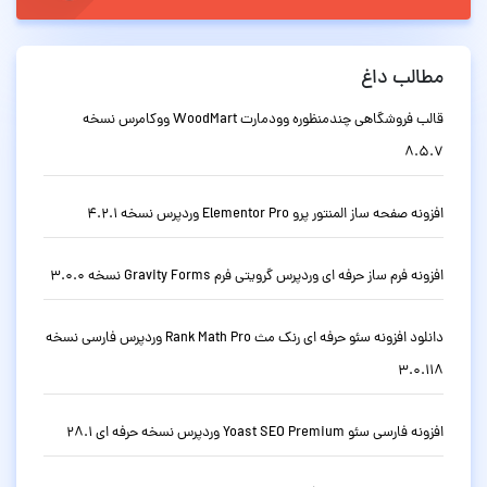
مطالب داغ
قالب فروشگاهی چندمنظوره وودمارت WoodMart ووکامرس نسخه
8.5.7
افزونه صفحه ساز المنتور پرو Elementor Pro وردپرس نسخه 4.2.1
افزونه فرم ساز حرفه ای وردپرس گرویتی فرم Gravity Forms نسخه 3.0.0
دانلود افزونه سئو حرفه ای رنک مث Rank Math Pro وردپرس فارسی نسخه
3.0.118
افزونه فارسی سئو Yoast SEO Premium وردپرس نسخه حرفه ای 28.1