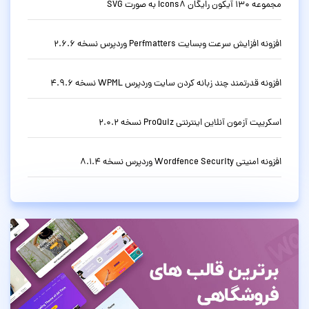
مجموعه 130 آیکون رایگان Icons8 به صورت SVG
افزونه افزایش سرعت وبسایت Perfmatters وردپرس نسخه 2.6.6
افزونه قدرتمند چند زبانه کردن سایت وردپرس WPML نسخه 4.9.6
اسکریپت آزمون آنلاین اینترنتی ProQuiz نسخه 2.0.2
افزونه امنیتی Wordfence Security وردپرس نسخه 8.1.4