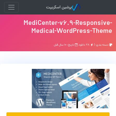
پرشین اسکریپت
MediCenter-v6.9-Responsive-
Medical-WordPress-Theme
دسته بندی: |
۲۸ دانلود
تاریخ: ۱۰ سال قبل