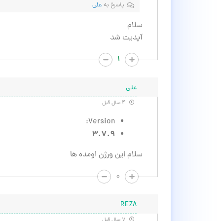
پاسخ به
علی
سلام
آپدیت شد
۱
علی
۴ سال قبل
Version:
۳.۷.۹
سلام این ورژن اومده ها
۰
REZA
۷ سال قبل