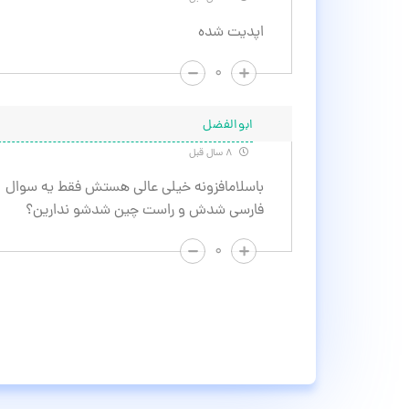
اپدیت شده
۰
ابوالفضل
۸ سال قبل
باسلامافزونه خیلی عالی هستش فقط یه سوال
فارسی شدش و راست چین شدشو ندارین؟
۰