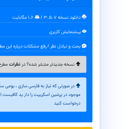
دانلود نسخه ۳.۵.۷
/
۱.۶ مگابایت
پیشنمایش کاربری
بحث و تبادل نظر / رفع مشکلات درباره این م
نظرات
نسخه جدیدتر منتشر شده؟ در
مطرح 
در صورتی که نیاز به فارسی سازی ، بومی س
موجود در پرشین اسکریپت را دار ید کافیست ا
درخواست کنید