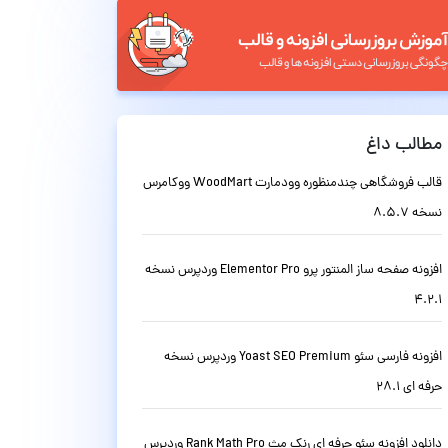
مطالب داغ
قالب فروشگاهی چندمنظوره وودمارت WoodMart ووکامرس
نسخه 8.5.7
افزونه صفحه ساز المنتور پرو Elementor Pro وردپرس نسخه
4.2.1
افزونه فارسی سئو Yoast SEO Premium وردپرس نسخه
حرفه ای 28.1
دانلود افزونه سئو حرفه ای رنک مث Rank Math Pro وردپرس