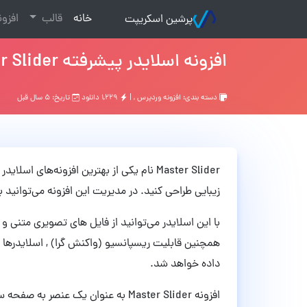
(current)
خانه
قالب
افزو
پرشین اسکریپت
افزونه اسلایدر پیشرفته Master Slider وردپرس نسخه 3.5.7
دسته بندی:
افزونه وردپرس
, |
۱,۲۲۹ دانلود
تاریخ: ۵ سال قبل
Master Slider نام یکی از بهترین افزونه‌ه
زیبایی طراحی کنید. در مدیریت این افزونه می‌توانید ب
همچنین قابلیت ریسپانسیو (واکنش گرا) , اسلایدرها ب
داده خواهد شد.
افزونه Master Slider به عنوان یک عنص