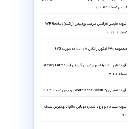
فارسی نسخه 3.0.118
افزونه فارسی افزایش سرعت وردپرس (راکت) WP Rocket
نسخه 3.23.1
مجموعه 130 آیکون رایگان Icons8 به صورت SVG
افزونه فرم ساز حرفه ای وردپرس گرویتی فرم Gravity Forms
نسخه 3.0.0
افزونه امنیتی Wordfence Security وردپرس نسخه 8.1.4
افزونه ثبت نام و ورود شماره موبایل Digits وردپرس نسخه
9.2