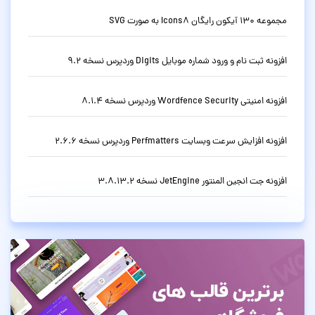
مجموعه 130 آیکون رایگان Icons8 به صورت SVG
افزونه ثبت نام و ورود شماره موبایل Digits وردپرس نسخه 9.2
افزونه امنیتی Wordfence Security وردپرس نسخه 8.1.4
افزونه افزایش سرعت وبسایت Perfmatters وردپرس نسخه 2.6.6
افزونه جت انجین المنتور JetEngine نسخه 3.8.13.2