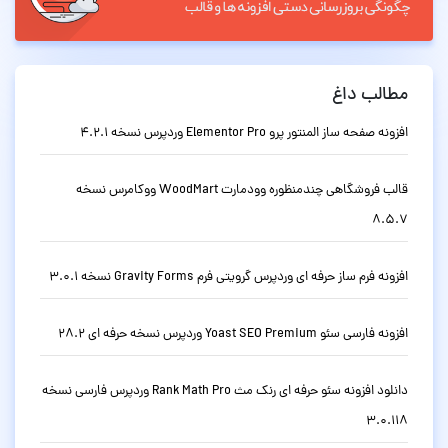
مطالب داغ
افزونه صفحه ساز المنتور پرو Elementor Pro وردپرس نسخه 4.2.1
قالب فروشگاهی چندمنظوره وودمارت WoodMart ووکامرس نسخه
8.5.7
افزونه فرم ساز حرفه ای وردپرس گرویتی فرم Gravity Forms نسخه 3.0.1
افزونه فارسی سئو Yoast SEO Premium وردپرس نسخه حرفه ای 28.2
دانلود افزونه سئو حرفه ای رنک مث Rank Math Pro وردپرس فارسی نسخه
3.0.118