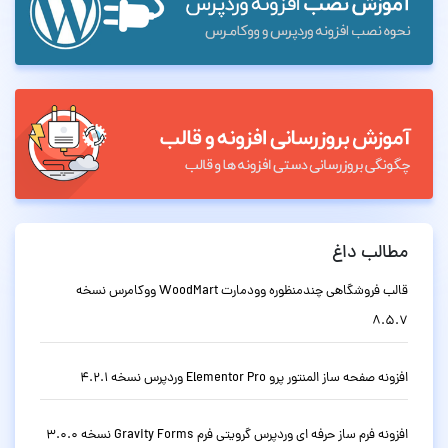
مطالب داغ
قالب فروشگاهی چندمنظوره وودمارت WoodMart ووکامرس نسخه
8.5.7
افزونه صفحه ساز المنتور پرو Elementor Pro وردپرس نسخه 4.2.1
افزونه فرم ساز حرفه ای وردپرس گرویتی فرم Gravity Forms نسخه 3.0.0