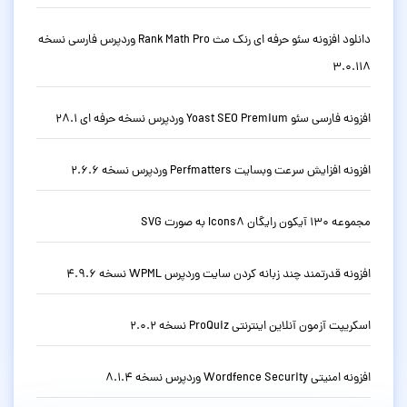
دانلود افزونه سئو حرفه ای رنک مث Rank Math Pro وردپرس فارسی نسخه
3.0.118
افزونه فارسی سئو Yoast SEO Premium وردپرس نسخه حرفه ای 28.1
افزونه افزایش سرعت وبسایت Perfmatters وردپرس نسخه 2.6.6
مجموعه 130 آیکون رایگان Icons8 به صورت SVG
افزونه قدرتمند چند زبانه کردن سایت وردپرس WPML نسخه 4.9.6
اسکریپت آزمون آنلاین اینترنتی ProQuiz نسخه 2.0.2
افزونه امنیتی Wordfence Security وردپرس نسخه 8.1.4