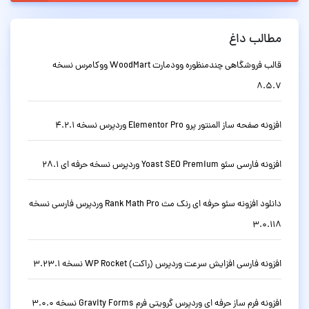
مطالب داغ
قالب فروشگاهی چندمنظوره وودمارت WoodMart ووکامرس نسخه
8.5.7
افزونه صفحه ساز المنتور پرو Elementor Pro وردپرس نسخه 4.2.1
افزونه فارسی سئو Yoast SEO Premium وردپرس نسخه حرفه ای 28.1
دانلود افزونه سئو حرفه ای رنک مث Rank Math Pro وردپرس فارسی نسخه
3.0.118
افزونه فارسی افزایش سرعت وردپرس (راکت) WP Rocket نسخه 3.23.1
افزونه فرم ساز حرفه ای وردپرس گرویتی فرم Gravity Forms نسخه 3.0.0