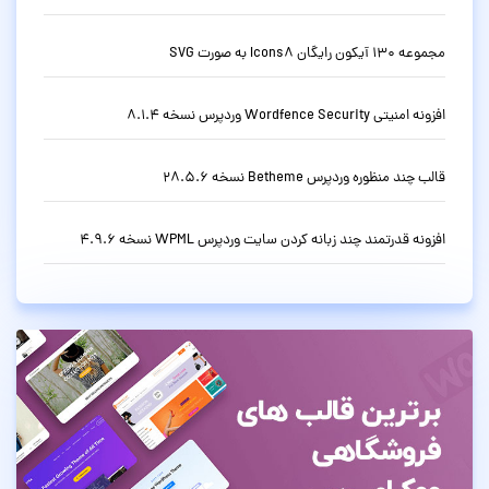
مجموعه 130 آیکون رایگان Icons8 به صورت SVG
افزونه امنیتی Wordfence Security وردپرس نسخه 8.1.4
قالب چند منظوره وردپرس Betheme نسخه 28.5.6
افزونه قدرتمند چند زبانه کردن سایت وردپرس WPML نسخه 4.9.6