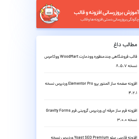
مطالب داغ
قالب فروشگاهی چندمنظوره وودمارت WoodMart ووکامرس
نسخه 8.5.7
افزونه صفحه ساز المنتور پرو Elementor Pro وردپرس نسخه
4.2.1
افزونه فرم ساز حرفه ای وردپرس گرویتی فرم Gravity Forms
نسخه 3.0.0
افزونه فارسی سئو Yoast SEO Premium وردپرس نسخه