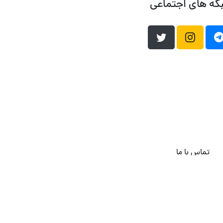
که های اجتماعی
تماس با ما
هاست وردپرس
فراداده