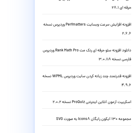
حرفه ای 28.1
افزونه افزایش سرعت وبسایت Perfmatters وردپرس نسخه
2.6.6
دانلود افزونه سئو حرفه ای رنک مث Rank Math Pro وردپرس
فارسی نسخه 3.0.118
افزونه قدرتمند چند زبانه کردن سایت وردپرس WPML نسخه
4.9.6
اسکریپت آزمون آنلاین اینترنتی ProQuiz نسخه 2.0.2
مجموعه 130 آیکون رایگان Icons8 به صورت SVG