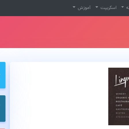
نه
اسکریپت
آموزش