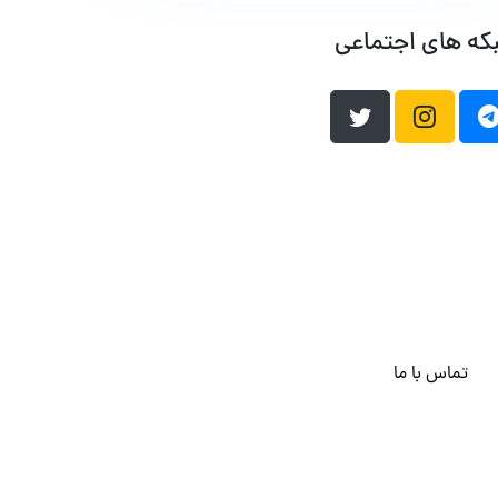
که های اجتماعی
تماس با ما
هاست وردپرس
فراداده