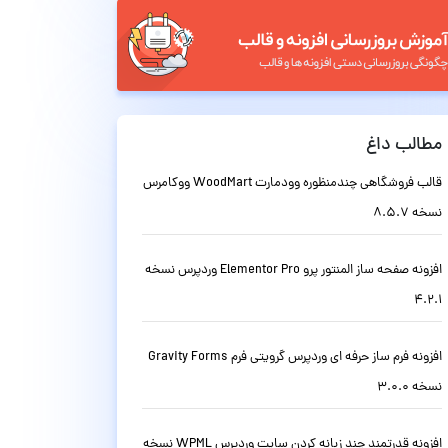
مطالب داغ
قالب فروشگاهی چندمنظوره وودمارت WoodMart ووکامرس
نسخه 8.5.7
افزونه صفحه ساز المنتور پرو Elementor Pro وردپرس نسخه
4.2.1
افزونه فرم ساز حرفه ای وردپرس گرویتی فرم Gravity Forms
نسخه 3.0.0
افزونه قدرتمند چند زبانه کردن سایت وردپرس WPML نسخه