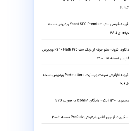
4.9.6
افزونه فارسی سئو Yoast SEO Premium وردپرس نسخه
حرفه ای 28.1
دانلود افزونه سئو حرفه ای رنک مث Rank Math Pro وردپرس
فارسی نسخه 3.0.118
افزونه افزایش سرعت وبسایت Perfmatters وردپرس نسخه
2.6.6
مجموعه 130 آیکون رایگان Icons8 به صورت SVG
اسکریپت آزمون آنلاین اینترنتی ProQuiz نسخه 2.0.2