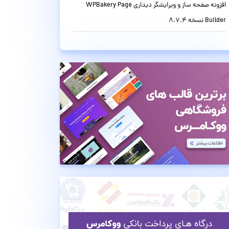
افزونه صفحه ساز و ویرایشگر دیداری WPBakery Page
Builder نسخه 8.7.4