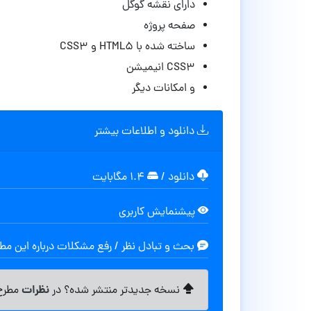
دارای نقشه گوگل
صفحه پروژه
ساخته شده با HTML5 و CSS3
CSS3 انیمیشن
و امکانات دیگر
دانلود و اطلاعات بیشتر
دانلود
/
۱.۴ مگابایت
پیشنمایش کاربری
بحث و تبادل نظر / رفع مشکلات درباره این م
نظرات
نسخه جدیدتر منتشر شده؟ در
مطرح 