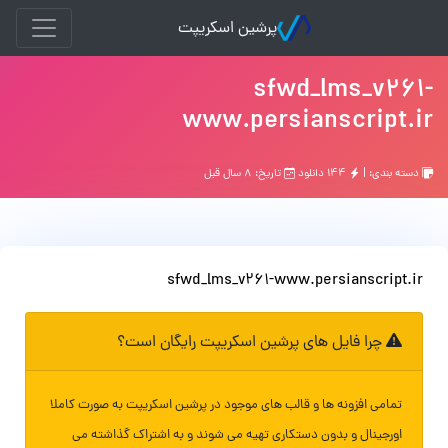
پرشین اسکریپت
sfwd_lms_v261-
www.persianscript.ir
دسته بندی: |
۱۴۴ دانلود
تاریخ: ۸ سال قبل
sfwd_lms_v261-www.persianscript.ir
چرا فایل های پرشین اسکریپت رایگان است؟
تمامی افزونه ها و قالب های موجود در پرشین اسکریپت به صورت کاملا
اورجینال و بدون دستکاری تهیه می شوند و به اشتراک گذاشته می