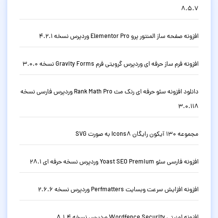
8.5.7
افزونه صفحه ساز المنتور پرو Elementor Pro وردپرس نسخه 4.2.1
افزونه فرم ساز حرفه ای وردپرس گرویتی فرم Gravity Forms نسخه 3.0.0
دانلود افزونه سئو حرفه ای رنک مث Rank Math Pro وردپرس فارسی نسخه
3.0.118
مجموعه 130 آیکون رایگان Icons8 به صورت SVG
افزونه فارسی سئو Yoast SEO Premium وردپرس نسخه حرفه ای 28.1
افزونه افزایش سرعت وبسایت Perfmatters وردپرس نسخه 2.6.6
افزونه امنیتی Wordfence Security وردپرس نسخه 8.1.4