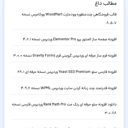
مطالب داغ
قالب فروشگاهی چندمنظوره وودمارت WoodMart ووکامرس نسخه
8.5.7
افزونه صفحه ساز المنتور پرو Elementor Pro وردپرس نسخه 4.2.1
افزونه فرم ساز حرفه ای وردپرس گرویتی فرم Gravity Forms نسخه 3.0.0
افزونه فارسی سئو Yoast SEO Premium وردپرس نسخه حرفه ای 28.1
افزونه قدرتمند چند زبانه کردن سایت وردپرس WPML نسخه 4.9.6
دانلود افزونه سئو حرفه ای رنک مث Rank Math Pro وردپرس فارسی نسخه
3.0.118