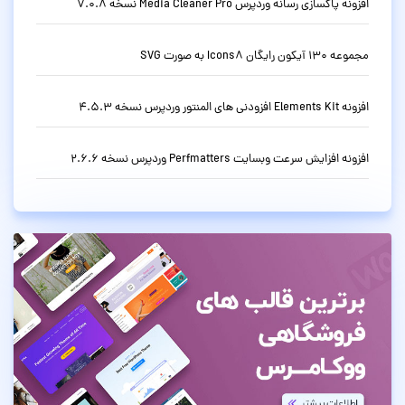
افزونه پاکسازی رسانه وردپرس Media Cleaner Pro نسخه 7.0.8
مجموعه 130 آیکون رایگان Icons8 به صورت SVG
افزونه Elements Kit افزودنی های المنتور وردپرس نسخه 4.5.3
افزونه افزایش سرعت وبسایت Perfmatters وردپرس نسخه 2.6.6