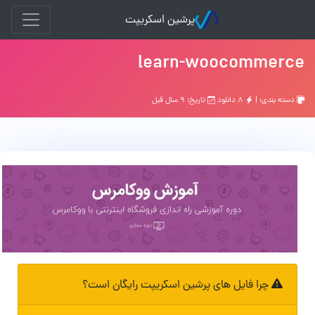
پرشین اسکریپت
learn-woocommerce
دسته بندی: |
۸ دانلود
تاریخ: ۹ سال قبل
چرا فایل های پرشین اسکریپت رایگان است؟