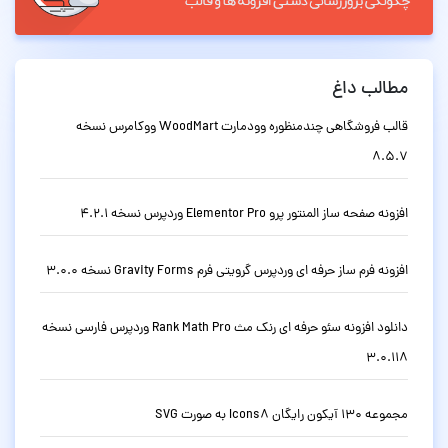
مطالب داغ
قالب فروشگاهی چندمنظوره وودمارت WoodMart ووکامرس نسخه
8.5.7
افزونه صفحه ساز المنتور پرو Elementor Pro وردپرس نسخه 4.2.1
افزونه فرم ساز حرفه ای وردپرس گرویتی فرم Gravity Forms نسخه 3.0.0
دانلود افزونه سئو حرفه ای رنک مث Rank Math Pro وردپرس فارسی نسخه
3.0.118
مجموعه 130 آیکون رایگان Icons8 به صورت SVG