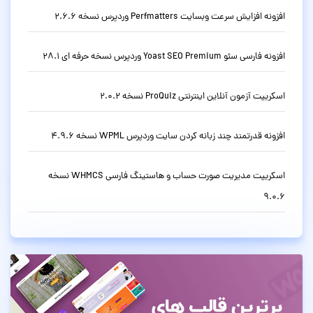
افزونه افزایش سرعت وبسایت Perfmatters وردپرس نسخه 2.6.6
افزونه فارسی سئو Yoast SEO Premium وردپرس نسخه حرفه ای 28.1
اسکریپت آزمون آنلاین اینترنتی ProQuiz نسخه 2.0.2
افزونه قدرتمند چند زبانه کردن سایت وردپرس WPML نسخه 4.9.6
اسکریپت مدیریت صورت حساب و هاستینگ فارسی WHMCS نسخه
9.0.6