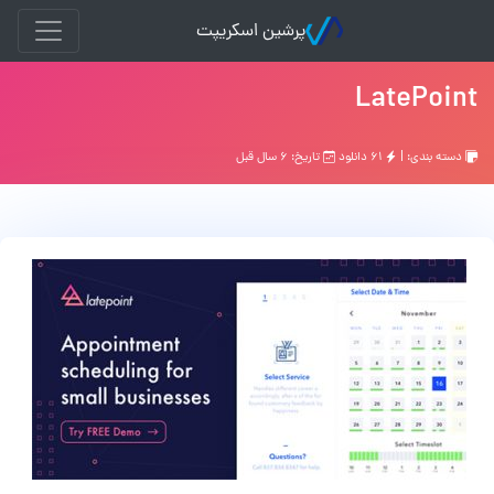
پرشین اسکریپت
LatePoint
دسته بندی: |
۶۱ دانلود
تاریخ: ۶ سال قبل