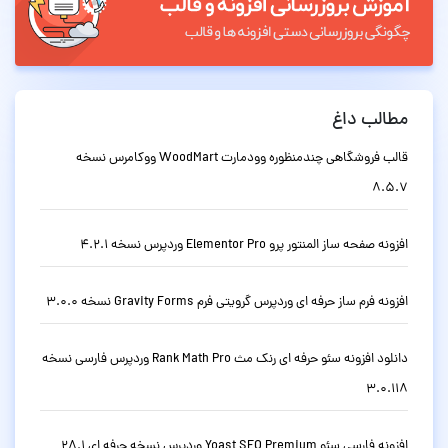
مطالب داغ
قالب فروشگاهی چندمنظوره وودمارت WoodMart ووکامرس نسخه
8.5.7
افزونه صفحه ساز المنتور پرو Elementor Pro وردپرس نسخه 4.2.1
افزونه فرم ساز حرفه ای وردپرس گرویتی فرم Gravity Forms نسخه 3.0.0
دانلود افزونه سئو حرفه ای رنک مث Rank Math Pro وردپرس فارسی نسخه
3.0.118
افزونه فارسی سئو Yoast SEO Premium وردپرس نسخه حرفه ای 28.1