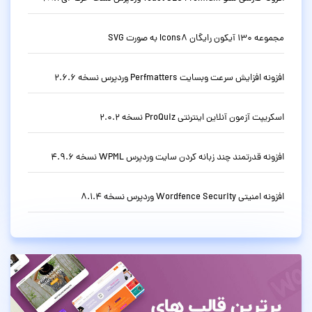
مجموعه 130 آیکون رایگان Icons8 به صورت SVG
افزونه افزایش سرعت وبسایت Perfmatters وردپرس نسخه 2.6.6
اسکریپت آزمون آنلاین اینترنتی ProQuiz نسخه 2.0.2
افزونه قدرتمند چند زبانه کردن سایت وردپرس WPML نسخه 4.9.6
افزونه امنیتی Wordfence Security وردپرس نسخه 8.1.4