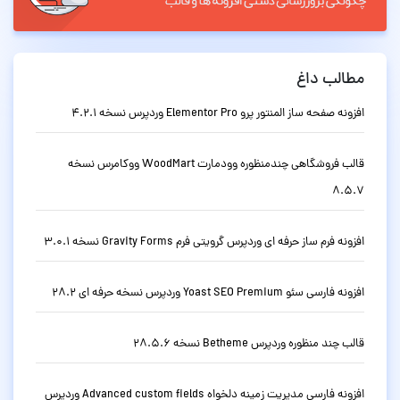
مطالب داغ
افزونه صفحه ساز المنتور پرو Elementor Pro وردپرس نسخه 4.2.1
قالب فروشگاهی چندمنظوره وودمارت WoodMart ووکامرس نسخه
8.5.7
افزونه فرم ساز حرفه ای وردپرس گرویتی فرم Gravity Forms نسخه 3.0.1
افزونه فارسی سئو Yoast SEO Premium وردپرس نسخه حرفه ای 28.2
قالب چند منظوره وردپرس Betheme نسخه 28.5.6
افزونه فارسی مدیریت زمینه دلخواه Advanced custom fields وردپرس