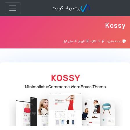
پرشین اسکریپت
Kossy
دسته بندی: |
۶ دانلود
تاریخ: ۵ سال قبل