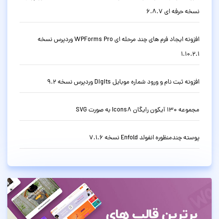
نسخه حرفه ای 6.8.7
افزونه ایجاد فرم های چند مرحله ای WPForms Pro وردپرس نسخه
1.10.2.1
افزونه ثبت نام و ورود شماره موبایل Digits وردپرس نسخه 9.2
مجموعه 130 آیکون رایگان Icons8 به صورت SVG
پوسته چندمنظوره انفولد Enfold نسخه 7.1.6