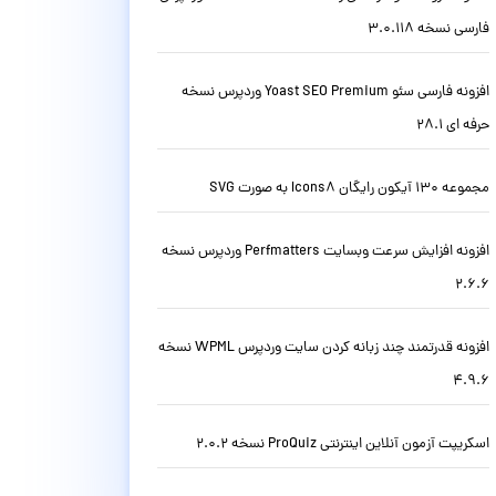
فارسی نسخه 3.0.118
افزونه فارسی سئو Yoast SEO Premium وردپرس نسخه
حرفه ای 28.1
مجموعه 130 آیکون رایگان Icons8 به صورت SVG
افزونه افزایش سرعت وبسایت Perfmatters وردپرس نسخه
2.6.6
افزونه قدرتمند چند زبانه کردن سایت وردپرس WPML نسخه
4.9.6
اسکریپت آزمون آنلاین اینترنتی ProQuiz نسخه 2.0.2