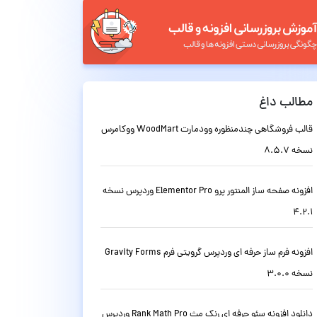
مطالب داغ
قالب فروشگاهی چندمنظوره وودمارت WoodMart ووکامرس
نسخه 8.5.7
افزونه صفحه ساز المنتور پرو Elementor Pro وردپرس نسخه
4.2.1
افزونه فرم ساز حرفه ای وردپرس گرویتی فرم Gravity Forms
نسخه 3.0.0
دانلود افزونه سئو حرفه ای رنک مث Rank Math Pro وردپرس