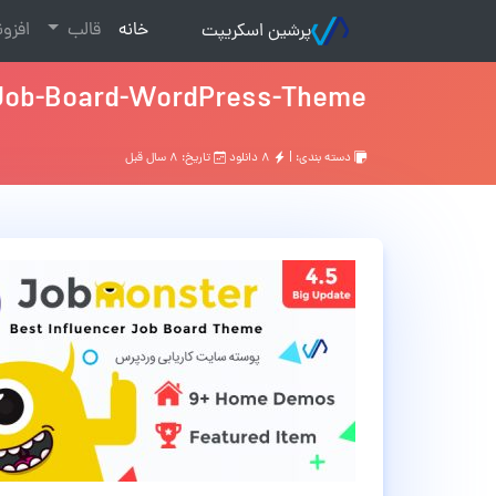
(current)
خانه
قالب
افزو
پرشین اسکریپت
Job-Board-WordPress-Theme
دسته بندی: |
۸ دانلود
تاریخ: ۸ سال قبل