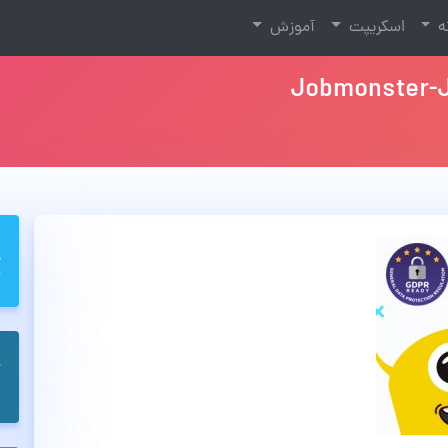
نه
اسکریپت
آموزش
Jobmonster-