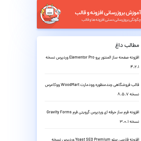
مطالب داغ
افزونه صفحه ساز المنتور پرو Elementor Pro وردپرس نسخه
4.2.1
قالب فروشگاهی چندمنظوره وودمارت WoodMart ووکامرس
نسخه 8.5.7
افزونه فرم ساز حرفه ای وردپرس گرویتی فرم Gravity Forms
نسخه 3.0.1
افزونه فارسی سئو Yoast SEO Premium وردپرس نسخه