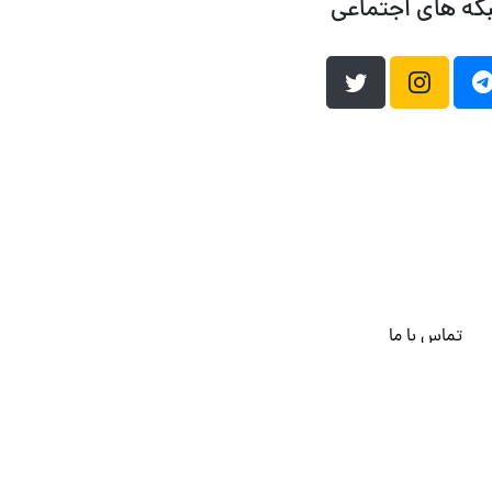
که های اجتماعی
تماس با ما
هاست وردپرس
فراداده