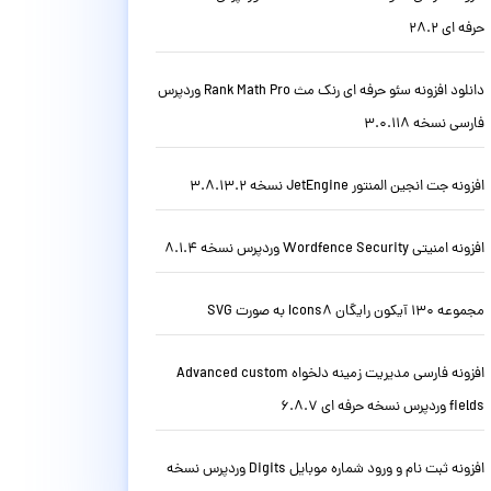
حرفه ای 28.2
دانلود افزونه سئو حرفه ای رنک مث Rank Math Pro وردپرس
فارسی نسخه 3.0.118
افزونه جت انجین المنتور JetEngine نسخه 3.8.13.2
افزونه امنیتی Wordfence Security وردپرس نسخه 8.1.4
مجموعه 130 آیکون رایگان Icons8 به صورت SVG
افزونه فارسی مدیریت زمینه دلخواه Advanced custom
fields وردپرس نسخه حرفه ای 6.8.7
افزونه ثبت نام و ورود شماره موبایل Digits وردپرس نسخه