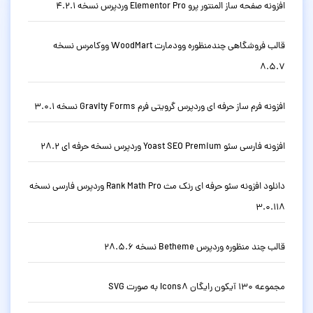
افزونه صفحه ساز المنتور پرو Elementor Pro وردپرس نسخه 4.2.1
قالب فروشگاهی چندمنظوره وودمارت WoodMart ووکامرس نسخه
8.5.7
افزونه فرم ساز حرفه ای وردپرس گرویتی فرم Gravity Forms نسخه 3.0.1
افزونه فارسی سئو Yoast SEO Premium وردپرس نسخه حرفه ای 28.2
دانلود افزونه سئو حرفه ای رنک مث Rank Math Pro وردپرس فارسی نسخه
3.0.118
قالب چند منظوره وردپرس Betheme نسخه 28.5.6
مجموعه 130 آیکون رایگان Icons8 به صورت SVG