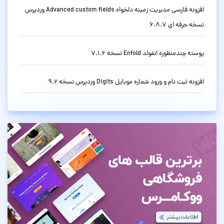
افزونه فارسی مدیریت زمینه دلخواه Advanced custom fields وردپرس
نسخه حرفه ای 6.8.7
پوسته چندمنظوره انفولد Enfold نسخه 7.1.6
افزونه ثبت نام و ورود شماره موبایل Digits وردپرس نسخه 9.2