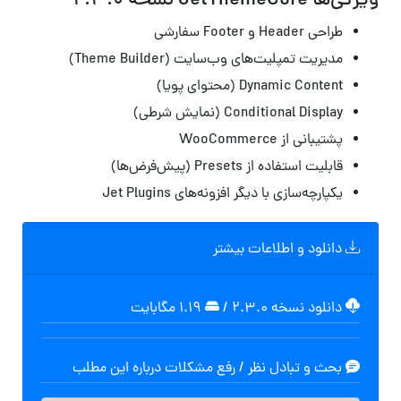
ویژگی‌ها JetThemeCore نسخه 2.3.0
طراحی Header و Footer سفارشی
مدیریت تمپلیت‌های وب‌سایت (Theme Builder)
Dynamic Content (محتوای پویا)
Conditional Display (نمایش شرطی)
پشتیبانی از WooCommerce
قابلیت استفاده از Presets (پیش‌فرض‌ها)
یکپارچه‌سازی با دیگر افزونه‌های Jet Plugins
دانلود و اطلاعات بیشتر
دانلود نسخه ۲.۳.۰
/
۱.۱۹ مگابايت
بحث و تبادل نظر / رفع مشکلات درباره این مطلب