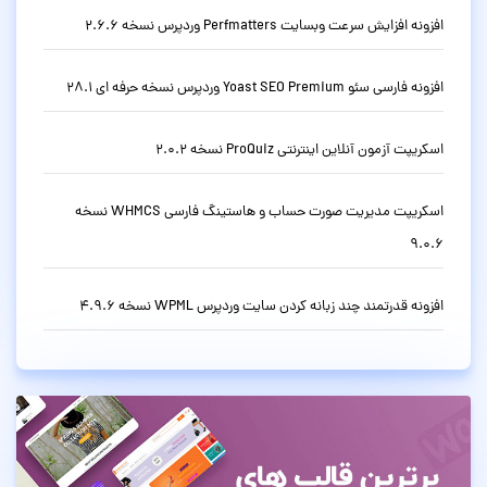
افزونه افزایش سرعت وبسایت Perfmatters وردپرس نسخه 2.6.6
افزونه فارسی سئو Yoast SEO Premium وردپرس نسخه حرفه ای 28.1
اسکریپت آزمون آنلاین اینترنتی ProQuiz نسخه 2.0.2
اسکریپت مدیریت صورت حساب و هاستینگ فارسی WHMCS نسخه
9.0.6
افزونه قدرتمند چند زبانه کردن سایت وردپرس WPML نسخه 4.9.6