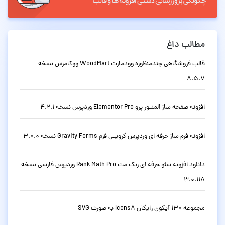
مطالب داغ
قالب فروشگاهی چندمنظوره وودمارت WoodMart ووکامرس نسخه
8.5.7
افزونه صفحه ساز المنتور پرو Elementor Pro وردپرس نسخه 4.2.1
افزونه فرم ساز حرفه ای وردپرس گرویتی فرم Gravity Forms نسخه 3.0.0
دانلود افزونه سئو حرفه ای رنک مث Rank Math Pro وردپرس فارسی نسخه
3.0.118
مجموعه 130 آیکون رایگان Icons8 به صورت SVG