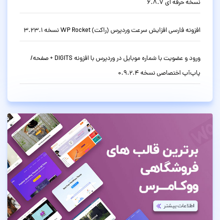
نسخه حرفه ای 6.8.7
افزونه فارسی افزایش سرعت وردپرس (راکت) WP Rocket نسخه 3.23.1
ورود و عضویت با شماره موبایل در وردپرس با افزونه DIGITS + صفحه/
پاپ‌آپ اختصاصی نسخه 0.9.2.4