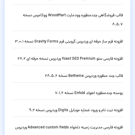
قالب فروشگاهی چندمنظوره وودمارت WoodMart ووکامرس نسخه
8.5.7
افزونه فرم ساز حرفه ای وردپرس گرویتی فرم Gravity Forms نسخه 3.0.1
افزونه فارسی سئو Yoast SEO Premium وردپرس نسخه حرفه ای 28.2
قالب چند منظوره وردپرس Betheme نسخه 28.5.6
پوسته چندمنظوره انفولد Enfold نسخه 7.1.6
افزونه ثبت نام و ورود شماره موبایل Digits وردپرس نسخه 9.2
افزونه فارسی مدیریت زمینه دلخواه Advanced custom fields وردپرس