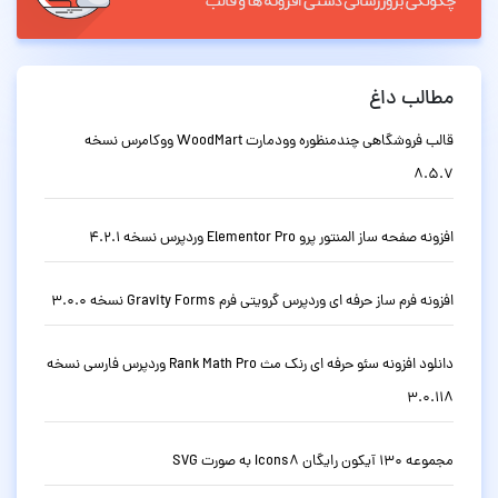
مطالب داغ
قالب فروشگاهی چندمنظوره وودمارت WoodMart ووکامرس نسخه
8.5.7
افزونه صفحه ساز المنتور پرو Elementor Pro وردپرس نسخه 4.2.1
افزونه فرم ساز حرفه ای وردپرس گرویتی فرم Gravity Forms نسخه 3.0.0
دانلود افزونه سئو حرفه ای رنک مث Rank Math Pro وردپرس فارسی نسخه
3.0.118
مجموعه 130 آیکون رایگان Icons8 به صورت SVG