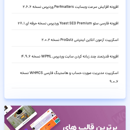
افزونه افزایش سرعت وبسایت Perfmatters وردپرس نسخه 2.6.6
افزونه فارسی سئو Yoast SEO Premium وردپرس نسخه حرفه ای 28.1
اسکریپت آزمون آنلاین اینترنتی ProQuiz نسخه 2.0.2
افزونه قدرتمند چند زبانه کردن سایت وردپرس WPML نسخه 4.9.6
اسکریپت مدیریت صورت حساب و هاستینگ فارسی WHMCS نسخه
9.0.6