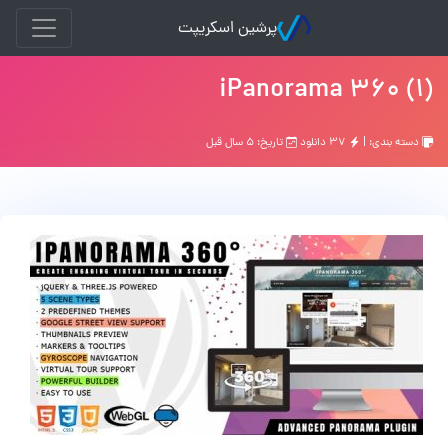
پرشین اسکریپت
iPanorama 360 (1)
دسته بندی: |
۳۷ دانلود
تاریخ: ۵ سال قبل