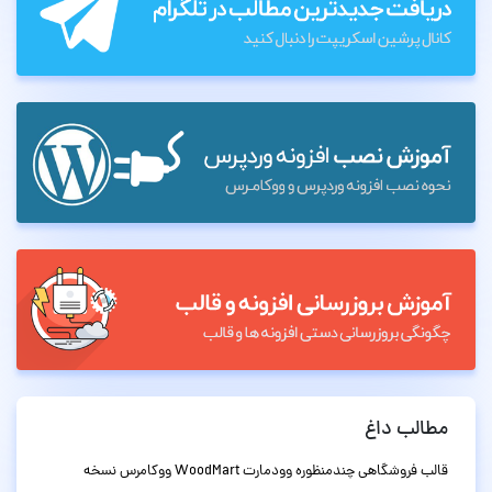
مطالب داغ
قالب فروشگاهی چندمنظوره وودمارت WoodMart ووکامرس نسخه