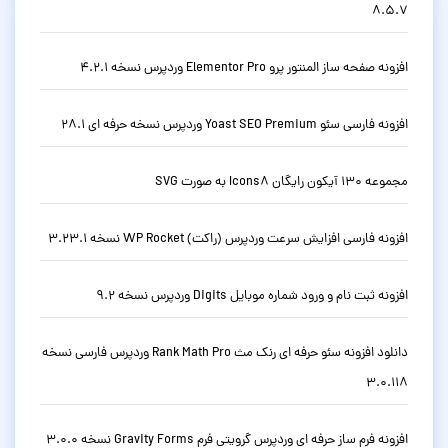
8.5.7
افزونه صفحه ساز المنتور پرو Elementor Pro وردپرس نسخه 4.2.1
افزونه فارسی سئو Yoast SEO Premium وردپرس نسخه حرفه ای 28.1
مجموعه 130 آیکون رایگان Icons8 به صورت SVG
افزونه فارسی افزایش سرعت وردپرس (راکت) WP Rocket نسخه 3.23.1
افزونه ثبت نام و ورود شماره موبایل Digits وردپرس نسخه 9.2
دانلود افزونه سئو حرفه ای رنک مث Rank Math Pro وردپرس فارسی نسخه
3.0.118
افزونه فرم ساز حرفه ای وردپرس گرویتی فرم Gravity Forms نسخه 3.0.0