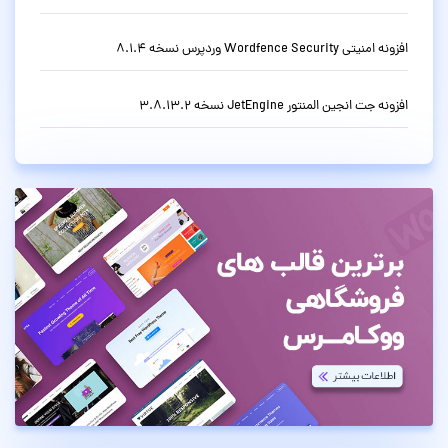
افزونه امنیتی Wordfence Security وردپرس نسخه 8.1.4
افزونه جت انجین المنتور JetEngine نسخه 3.8.13.2