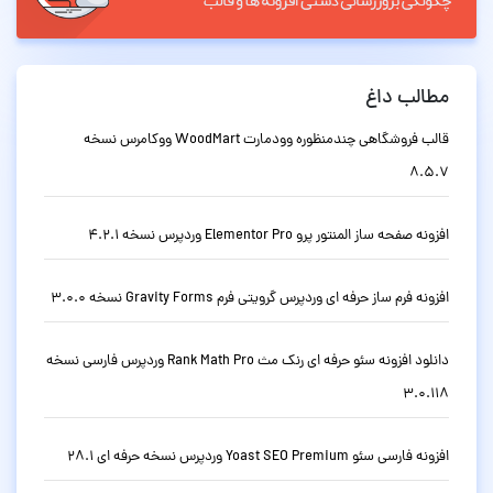
مطالب داغ
قالب فروشگاهی چندمنظوره وودمارت WoodMart ووکامرس نسخه
8.5.7
افزونه صفحه ساز المنتور پرو Elementor Pro وردپرس نسخه 4.2.1
افزونه فرم ساز حرفه ای وردپرس گرویتی فرم Gravity Forms نسخه 3.0.0
دانلود افزونه سئو حرفه ای رنک مث Rank Math Pro وردپرس فارسی نسخه
3.0.118
افزونه فارسی سئو Yoast SEO Premium وردپرس نسخه حرفه ای 28.1