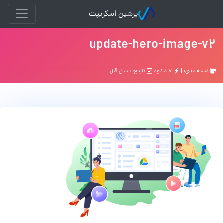
پرشین اسکریپت
update-hero-image-v2
دسته بندی: |
۷ دانلود
تاریخ: ۱ سال قبل