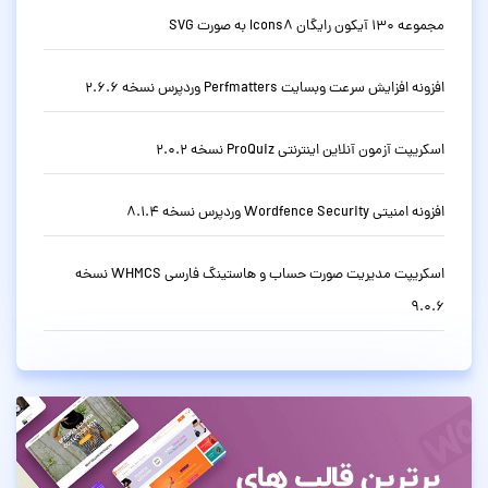
مجموعه 130 آیکون رایگان Icons8 به صورت SVG
افزونه افزایش سرعت وبسایت Perfmatters وردپرس نسخه 2.6.6
اسکریپت آزمون آنلاین اینترنتی ProQuiz نسخه 2.0.2
افزونه امنیتی Wordfence Security وردپرس نسخه 8.1.4
اسکریپت مدیریت صورت حساب و هاستینگ فارسی WHMCS نسخه
9.0.6