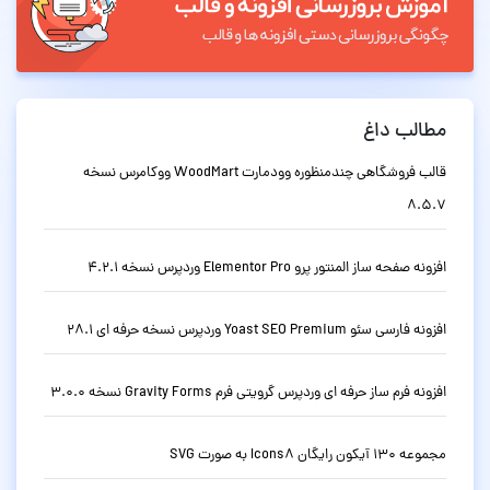
مطالب داغ
قالب فروشگاهی چندمنظوره وودمارت WoodMart ووکامرس نسخه
8.5.7
افزونه صفحه ساز المنتور پرو Elementor Pro وردپرس نسخه 4.2.1
افزونه فارسی سئو Yoast SEO Premium وردپرس نسخه حرفه ای 28.1
افزونه فرم ساز حرفه ای وردپرس گرویتی فرم Gravity Forms نسخه 3.0.0
مجموعه 130 آیکون رایگان Icons8 به صورت SVG