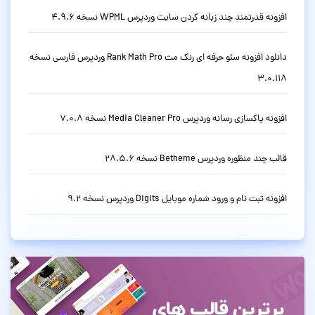
افزونه قدرتمند چند زبانه کردن سایت وردپرس WPML نسخه 4.9.6
دانلود افزونه سئو حرفه ای رنک مث Rank Math Pro وردپرس فارسی نسخه
3.0.118
افزونه پاکسازی رسانه وردپرس Media Cleaner Pro نسخه 7.0.8
قالب چند منظوره وردپرس Betheme نسخه 28.5.6
افزونه ثبت نام و ورود شماره موبایل Digits وردپرس نسخه 9.2