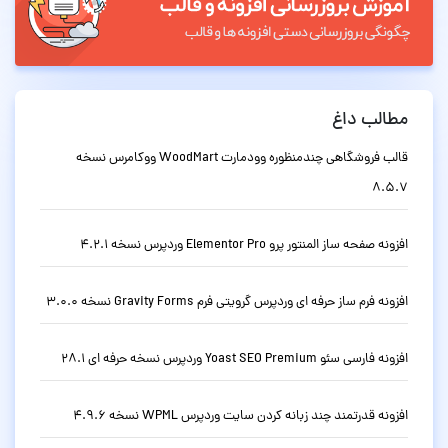
مطالب داغ
قالب فروشگاهی چندمنظوره وودمارت WoodMart ووکامرس نسخه
8.5.7
افزونه صفحه ساز المنتور پرو Elementor Pro وردپرس نسخه 4.2.1
افزونه فرم ساز حرفه ای وردپرس گرویتی فرم Gravity Forms نسخه 3.0.0
افزونه فارسی سئو Yoast SEO Premium وردپرس نسخه حرفه ای 28.1
افزونه قدرتمند چند زبانه کردن سایت وردپرس WPML نسخه 4.9.6