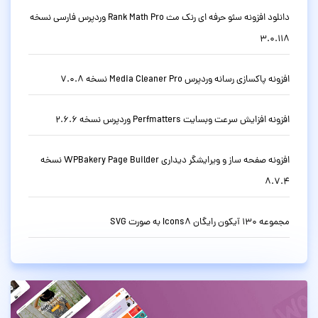
دانلود افزونه سئو حرفه ای رنک مث Rank Math Pro وردپرس فارسی نسخه
3.0.118
افزونه پاکسازی رسانه وردپرس Media Cleaner Pro نسخه 7.0.8
افزونه افزایش سرعت وبسایت Perfmatters وردپرس نسخه 2.6.6
افزونه صفحه ساز و ویرایشگر دیداری WPBakery Page Builder نسخه
8.7.4
مجموعه 130 آیکون رایگان Icons8 به صورت SVG