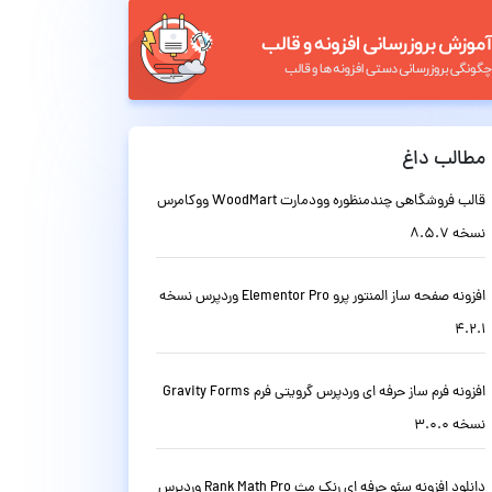
مطالب داغ
قالب فروشگاهی چندمنظوره وودمارت WoodMart ووکامرس
نسخه 8.5.7
افزونه صفحه ساز المنتور پرو Elementor Pro وردپرس نسخه
4.2.1
افزونه فرم ساز حرفه ای وردپرس گرویتی فرم Gravity Forms
نسخه 3.0.0
دانلود افزونه سئو حرفه ای رنک مث Rank Math Pro وردپرس