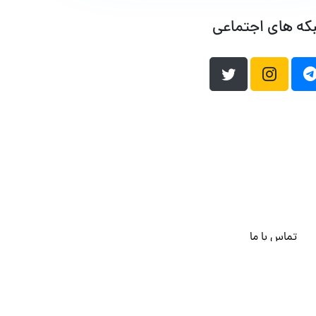
که های اجتماعی
تماس با ما
هاست وردپرس
فراداده