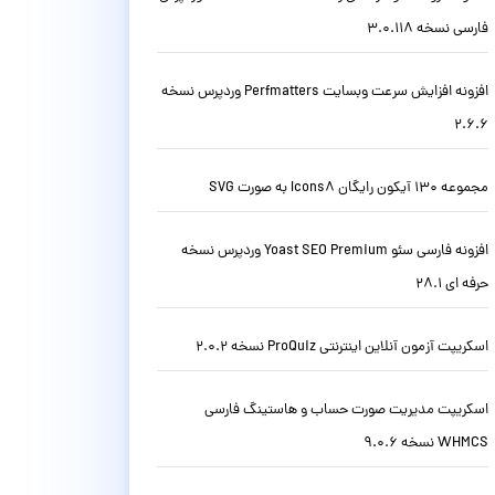
فارسی نسخه 3.0.118
افزونه افزایش سرعت وبسایت Perfmatters وردپرس نسخه
2.6.6
مجموعه 130 آیکون رایگان Icons8 به صورت SVG
افزونه فارسی سئو Yoast SEO Premium وردپرس نسخه
حرفه ای 28.1
اسکریپت آزمون آنلاین اینترنتی ProQuiz نسخه 2.0.2
اسکریپت مدیریت صورت حساب و هاستینگ فارسی
WHMCS نسخه 9.0.6