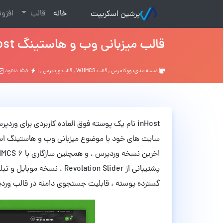
(current)
خانه
قالب
افزو
پرشین اسکریپت
قالب میزبانی وب و هاستینگ inHost وردپرس و WHMCS نسخه 1.0
دسته بندی:
ووکامرس
,
قالب WHMCS
,
قالب وردپرس
, |
۱۵۸ دانلود
سایت های خود با موضوع میزبانی وب و هاستینگ استفاد
گسترده پوسته ، قابلیت جستجوی دامنه در قالب ورد