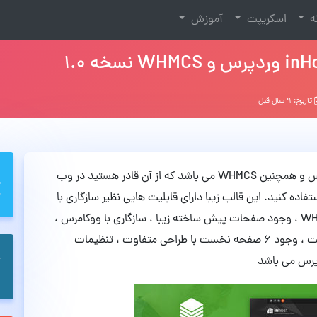
نه
اسکریپت
آموزش
تاریخ: ۹ سال قبل
inHost نام یک پوسته فوق العاده کاربردی برای وردپرس و همچنین WHMCS می باشد که از آن قادر هستید در وب
ه کنید. این قالب زیبا دارای قابلیت هایی نظیر سازگاری با
اخرین نسخه وردپرس ، و همچنین سازگاری با WHMCS 6 ، وجود صفحات پیش ساخته زیبا ، سازگاری با ووکامرس ،
پشتیبانی از Revolation Slider ، نسخه موبایل و تبلت ، وجود 6 صفحه نخست با طراحی متفاوت ، تنظیمات
پرس می باشد