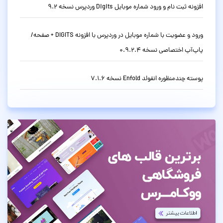
افزونه ثبت نام و ورود شماره موبایل Digits وردپرس نسخه 9.2
ورود و عضویت با شماره موبایل در وردپرس با افزونه DIGITS + صفحه/
پاپ‌آپ اختصاصی نسخه 0.9.2.4
پوسته چندمنظوره انفولد Enfold نسخه 7.1.6