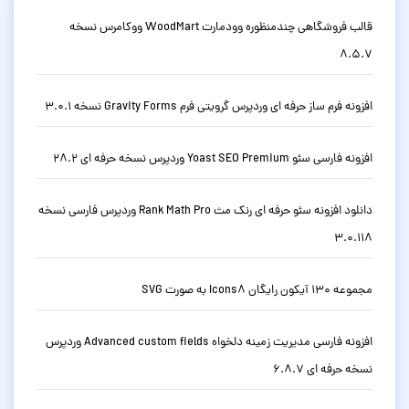
قالب فروشگاهی چندمنظوره وودمارت WoodMart ووکامرس نسخه
8.5.7
افزونه فرم ساز حرفه ای وردپرس گرویتی فرم Gravity Forms نسخه 3.0.1
افزونه فارسی سئو Yoast SEO Premium وردپرس نسخه حرفه ای 28.2
دانلود افزونه سئو حرفه ای رنک مث Rank Math Pro وردپرس فارسی نسخه
3.0.118
مجموعه 130 آیکون رایگان Icons8 به صورت SVG
افزونه فارسی مدیریت زمینه دلخواه Advanced custom fields وردپرس
نسخه حرفه ای 6.8.7