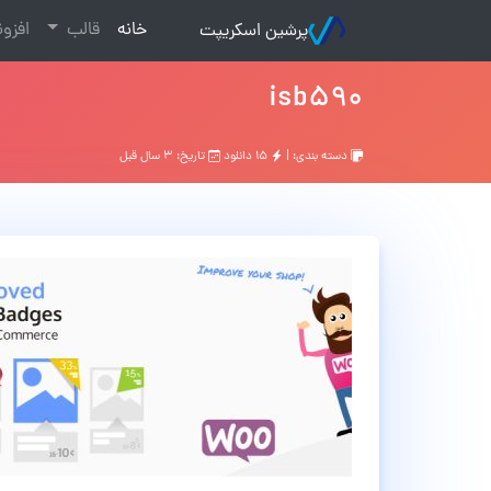
(current)
خانه
قالب
افزو
پرشین اسکریپت
isb590
دسته بندی: |
۱۵ دانلود
تاریخ: ۳ سال قبل