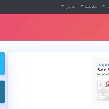
نه
اسکریپت
آموزش