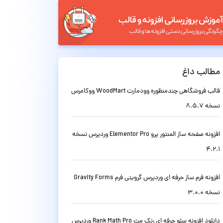
مطالب داغ
قالب فروشگاهی چندمنظوره وودمارت WoodMart ووکامرس
نسخه 8.5.7
افزونه صفحه ساز المنتور پرو Elementor Pro وردپرس نسخه
4.2.1
افزونه فرم ساز حرفه ای وردپرس گرویتی فرم Gravity Forms
نسخه 3.0.0
دانلود افزونه سئو حرفه ای رنک مث Rank Math Pro وردپرس