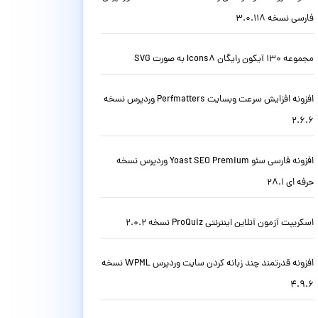
فارسی نسخه 3.0.118
مجموعه 130 آیکون رایگان Icons8 به صورت SVG
افزونه افزایش سرعت وبسایت Perfmatters وردپرس نسخه
2.6.6
افزونه فارسی سئو Yoast SEO Premium وردپرس نسخه
حرفه ای 28.1
اسکریپت آزمون آنلاین اینترنتی ProQuiz نسخه 2.0.2
افزونه قدرتمند چند زبانه کردن سایت وردپرس WPML نسخه
4.9.6