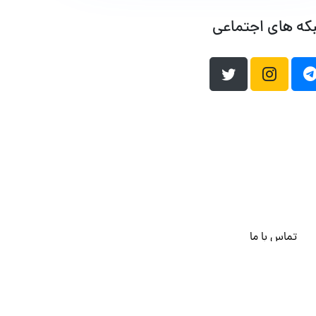
که های اجتماعی
تماس با ما
هاست وردپرس
فراداده