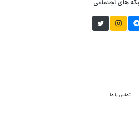
که های اجتماعی
تماس با ما
هاست وردپرس
فراداده