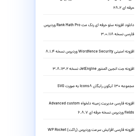
حرفه ای 28.2
دانلود افزونه سئو حرفه ای رنک مث Rank Math Pro وردپرس
فارسی نسخه 3.0.118
افزونه امنیتی Wordfence Security وردپرس نسخه 8.1.4
افزونه جت انجین المنتور JetEngine نسخه 3.8.13.2
مجموعه 130 آیکون رایگان Icons8 به صورت SVG
افزونه فارسی مدیریت زمینه دلخواه Advanced custom
fields وردپرس نسخه حرفه ای 6.8.7
افزونه فارسی افزایش سرعت وردپرس (راکت) WP Rocket