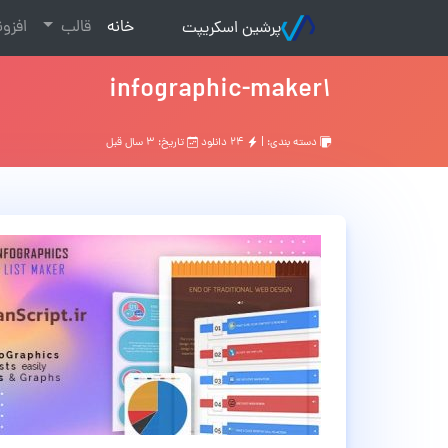
(current)
خانه
قالب
افزو
پرشین اسکریپت
infographic-maker1
دسته بندی: |
۲۴ دانلود
تاریخ: ۳ سال قبل