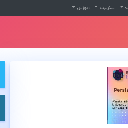
نه
اسکریپت
آموزش