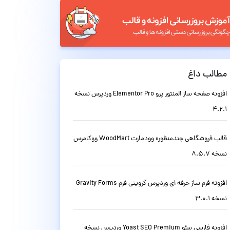
مطالب داغ
افزونه صفحه ساز المنتور پرو Elementor Pro وردپرس نسخه
4.2.1
قالب فروشگاهی چندمنظوره وودمارت WoodMart ووکامرس
نسخه 8.5.7
افزونه فرم ساز حرفه ای وردپرس گرویتی فرم Gravity Forms
نسخه 3.0.1
افزونه فارسی سئو Yoast SEO Premium وردپرس نسخه