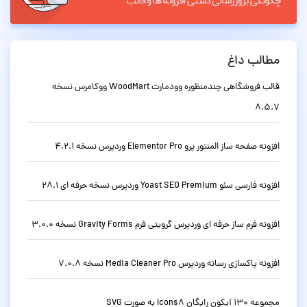
مطالب داغ
قالب فروشگاهی چندمنظوره وودمارت WoodMart ووکامرس نسخه
8.5.7
افزونه صفحه ساز المنتور پرو Elementor Pro وردپرس نسخه 4.2.1
افزونه فارسی سئو Yoast SEO Premium وردپرس نسخه حرفه ای 28.1
افزونه فرم ساز حرفه ای وردپرس گرویتی فرم Gravity Forms نسخه 3.0.0
افزونه پاکسازی رسانه وردپرس Media Cleaner Pro نسخه 7.0.8
مجموعه 130 آیکون رایگان Icons8 به صورت SVG