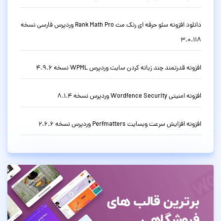
دانلود افزونه سئو حرفه ای رنک مث Rank Math Pro وردپرس فارسی نسخه
3.0.118
افزونه قدرتمند چند زبانه کردن سایت وردپرس WPML نسخه 4.9.6
افزونه امنیتی Wordfence Security وردپرس نسخه 8.1.4
افزونه افزایش سرعت وبسایت Perfmatters وردپرس نسخه 2.6.6