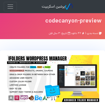
پرشین اسکریپت
codecanyon-preview
دسته بندی: |
۴۲ دانلود
تاریخ: ۳ سال قبل