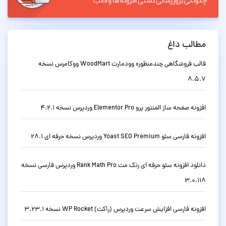
مطالب داغ
قالب فروشگاهی چندمنظوره وودمارت WoodMart ووکامرس نسخه
8.5.7
افزونه صفحه ساز المنتور پرو Elementor Pro وردپرس نسخه 4.2.1
افزونه فارسی سئو Yoast SEO Premium وردپرس نسخه حرفه ای 28.1
دانلود افزونه سئو حرفه ای رنک مث Rank Math Pro وردپرس فارسی نسخه
3.0.118
افزونه فارسی افزایش سرعت وردپرس (راکت) WP Rocket نسخه 3.23.1