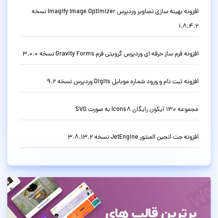
افزونه بهینه سازی تصاویر وردپرس Imagify Image Optimizer نسخه
1.8.4.2
افزونه فرم ساز حرفه ای وردپرس گرویتی فرم Gravity Forms نسخه 3.0.0
افزونه ثبت نام و ورود شماره موبایل Digits وردپرس نسخه 9.2
مجموعه 130 آیکون رایگان Icons8 به صورت SVG
افزونه جت انجین المنتور JetEngine نسخه 3.8.13.2