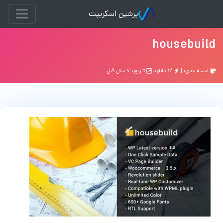
پرشین اسکریپت
housebuild
دسته بندی: |
۱۲ دانلود
تاریخ: ۷ سال قبل