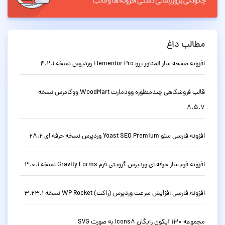
مطالب داغ
افزونه صفحه ساز المنتور پرو Elementor Pro وردپرس نسخه 4.2.1
قالب فروشگاهی چندمنظوره وودمارت WoodMart ووکامرس نسخه
8.5.7
افزونه فارسی سئو Yoast SEO Premium وردپرس نسخه حرفه ای 28.2
افزونه فرم ساز حرفه ای وردپرس گرویتی فرم Gravity Forms نسخه 3.0.1
افزونه فارسی افزایش سرعت وردپرس (راکت) WP Rocket نسخه 3.23.1
مجموعه 130 آیکون رایگان Icons8 به صورت SVG