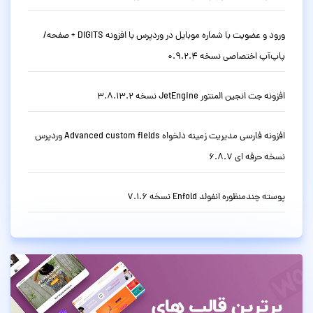
ورود و عضویت با شماره موبایل در وردپرس با افزونه DIGITS + صفحه/
پاپ‌آپ اختصاصی نسخه 0.9.2.4
افزونه جت انجین المنتور JetEngine نسخه 3.8.13.2
افزونه فارسی مدیریت زمینه دلخواه Advanced custom fields وردپرس
نسخه حرفه ای 6.8.7
پوسته چندمنظوره انفولد Enfold نسخه 7.1.6