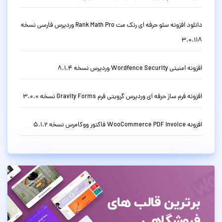
دانلود افزونه سئو حرفه ای رنک مث Rank Math Pro وردپرس فارسی نسخه
3.0.118
افزونه امنیتی Wordfence Security وردپرس نسخه 8.1.4
افزونه فرم ساز حرفه ای وردپرس گرویتی فرم Gravity Forms نسخه 3.0.0
افزونه WooCommerce PDF Invoice فاکتور ووکامرس نسخه 5.1.2