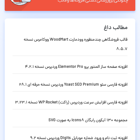
مطالب داغ
قالب فروشگاهی چندمنظوره وودمارت WoodMart ووکامرس نسخه
8.5.7
افزونه صفحه ساز المنتور پرو Elementor Pro وردپرس نسخه 4.2.1
افزونه فارسی سئو Yoast SEO Premium وردپرس نسخه حرفه ای 28.1
افزونه فارسی افزایش سرعت وردپرس (راکت) WP Rocket نسخه 3.23.1
مجموعه 130 آیکون رایگان Icons8 به صورت SVG
افزونه ثبت نام و ورود شماره موبایل Digits وردپرس نسخه 9.2