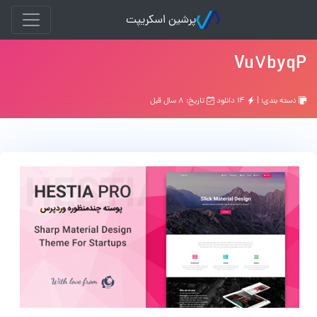
پرشین اسکریپت
Vu7byqP
دسته بندی: |
۱۴ دانلود
تاریخ: ۸ سال قبل