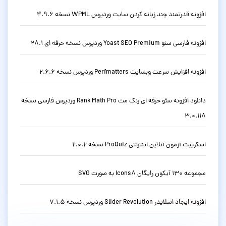
افزونه قدرتمند چند زبانه کردن سایت وردپرس WPML نسخه 4.9.6
افزونه فارسی سئو Yoast SEO Premium وردپرس نسخه حرفه ای 28.1
افزونه افزایش سرعت وبسایت Perfmatters وردپرس نسخه 2.6.6
دانلود افزونه سئو حرفه ای رنک مث Rank Math Pro وردپرس فارسی نسخه
3.0.118
اسکریپت آزمون آنلاین اینترنتی ProQuiz نسخه 2.0.2
مجموعه 130 آیکون رایگان Icons8 به صورت SVG
افزونه ایجاد اسلایدر Slider Revolution وردپرس نسخه 7.1.5