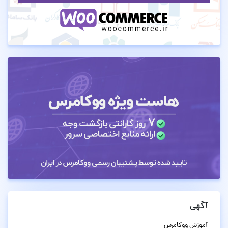
آگهی
آموزش ووکامرس