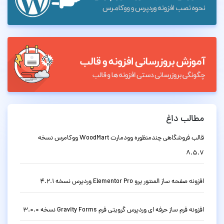
مطالب داغ
قالب فروشگاهی چندمنظوره وودمارت WoodMart ووکامرس نسخه
8.5.7
افزونه صفحه ساز المنتور پرو Elementor Pro وردپرس نسخه 4.2.1
افزونه فرم ساز حرفه ای وردپرس گرویتی فرم Gravity Forms نسخه 3.0.0