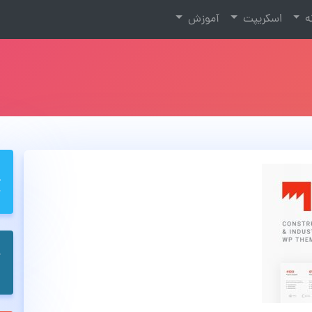
نه
اسکریپت
آموزش