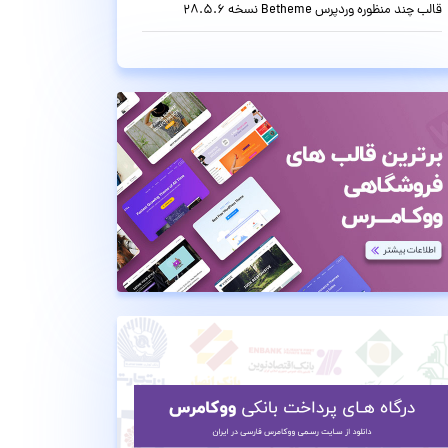
قالب چند منظوره وردپرس Betheme نسخه 28.5.6