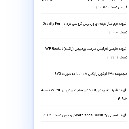
فارسی نسخه 3.0.118
افزونه فرم ساز حرفه ای وردپرس گرویتی فرم Gravity Forms
نسخه 3.0.0
افزونه فارسی افزایش سرعت وردپرس (راکت) WP Rocket
نسخه 3.23.1
مجموعه 130 آیکون رایگان Icons8 به صورت SVG
افزونه قدرتمند چند زبانه کردن سایت وردپرس WPML نسخه
4.9.6
افزونه امنیتی Wordfence Security وردپرس نسخه 8.1.4