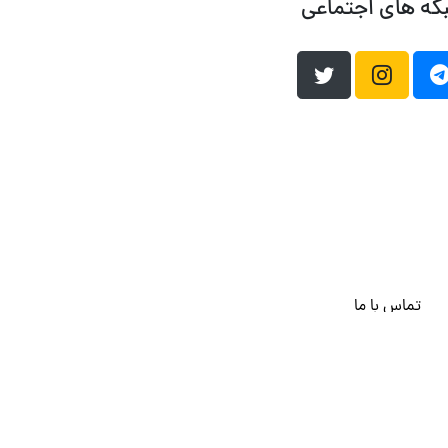
که های اجتماعی
تماس با ما
هاست وردپرس
فراداده