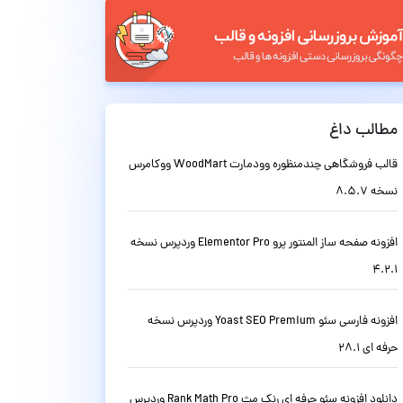
مطالب داغ
قالب فروشگاهی چندمنظوره وودمارت WoodMart ووکامرس
نسخه 8.5.7
افزونه صفحه ساز المنتور پرو Elementor Pro وردپرس نسخه
4.2.1
افزونه فارسی سئو Yoast SEO Premium وردپرس نسخه
حرفه ای 28.1
دانلود افزونه سئو حرفه ای رنک مث Rank Math Pro وردپرس