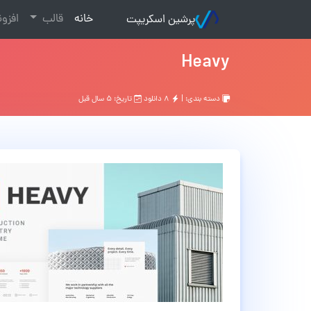
(current)
خانه
قالب
افزو
پرشین اسکریپت
Heavy
دسته بندی: |
۸ دانلود
تاریخ: ۵ سال قبل