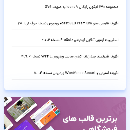
مجموعه 130 آیکون رایگان Icons8 به صورت SVG
افزونه فارسی سئو Yoast SEO Premium وردپرس نسخه حرفه ای 28.1
اسکریپت آزمون آنلاین اینترنتی ProQuiz نسخه 2.0.2
افزونه قدرتمند چند زبانه کردن سایت وردپرس WPML نسخه 4.9.6
افزونه امنیتی Wordfence Security وردپرس نسخه 8.1.4