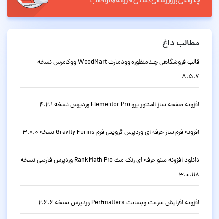
مطالب داغ
قالب فروشگاهی چندمنظوره وودمارت WoodMart ووکامرس نسخه
8.5.7
افزونه صفحه ساز المنتور پرو Elementor Pro وردپرس نسخه 4.2.1
افزونه فرم ساز حرفه ای وردپرس گرویتی فرم Gravity Forms نسخه 3.0.0
دانلود افزونه سئو حرفه ای رنک مث Rank Math Pro وردپرس فارسی نسخه
3.0.118
افزونه افزایش سرعت وبسایت Perfmatters وردپرس نسخه 2.6.6