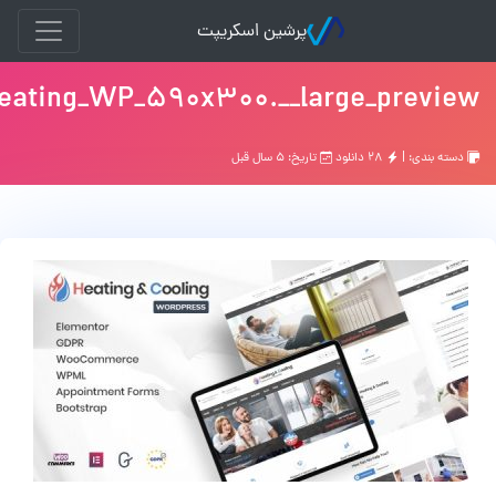
پرشین اسکریپت
heating_WP_590x300.__large_previe
دسته بندی: |
۲۸ دانلود
تاریخ: ۵ سال قبل