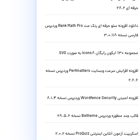
حرفه ای 28.2
دانلود افزونه سئو حرفه ای رنک مث Rank Math Pro وردپرس
فارسی نسخه 3.0.118
مجموعه 130 آیکون رایگان Icons8 به صورت SVG
افزونه افزایش سرعت وبسایت Perfmatters وردپرس نسخه
2.6.6
افزونه امنیتی Wordfence Security وردپرس نسخه 8.1.4
قالب چند منظوره وردپرس Betheme نسخه 28.5.6
اسکریپت آزمون آنلاین اینترنتی ProQuiz نسخه 2.0.2