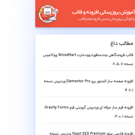
مطالب داغ
قالب فروشگاهی چندمنظوره وودمارت WoodMart ووکامرس
نسخه 8.5.7
افزونه صفحه ساز المنتور پرو Elementor Pro وردپرس نسخه
4.2.1
افزونه فرم ساز حرفه ای وردپرس گرویتی فرم Gravity Forms
نسخه 3.0.1
افزونه فارسی سئو Yoast SEO Premium وردپرس نسخه