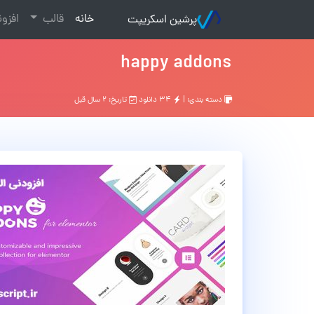
(current)
خانه
قالب
افزو
پرشین اسکریپت
happy addons
دسته بندی: |
۳۴ دانلود
تاریخ: ۲ سال قبل