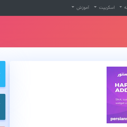
نه
اسکریپت
آموزش