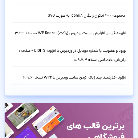
مجموعه 130 آیکون رایگان Icons8 به صورت SVG
افزونه فارسی افزایش سرعت وردپرس (راکت) WP Rocket نسخه 3.23.1
ورود و عضویت با شماره موبایل در وردپرس با افزونه DIGITS + صفحه/
پاپ‌آپ اختصاصی نسخه 0.9.2.4
افزونه قدرتمند چند زبانه کردن سایت وردپرس WPML نسخه 4.9.6