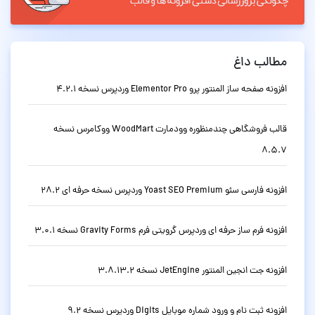
مطالب داغ
افزونه صفحه ساز المنتور پرو Elementor Pro وردپرس نسخه 4.2.1
قالب فروشگاهی چندمنظوره وودمارت WoodMart ووکامرس نسخه
8.5.7
افزونه فارسی سئو Yoast SEO Premium وردپرس نسخه حرفه ای 28.2
افزونه فرم ساز حرفه ای وردپرس گرویتی فرم Gravity Forms نسخه 3.0.1
افزونه جت انجین المنتور JetEngine نسخه 3.8.13.2
افزونه ثبت نام و ورود شماره موبایل Digits وردپرس نسخه 9.2