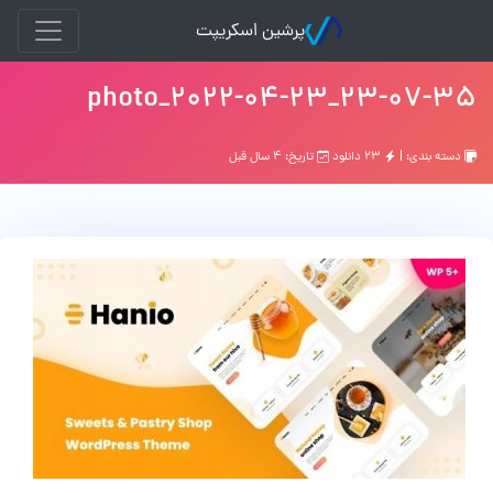
پرشین اسکریپت
photo_2022-04-23_23-07-35
دسته بندی: |
۲۳ دانلود
تاریخ: ۴ سال قبل